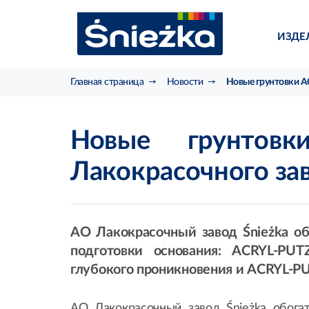
ИЗДЕ
Главная страница
Новости
Новые грунтовки A
Новые грунтов
Лакокрасочного зав
АО Лакокрасочный завод Śnieżka 
подготовки основания: ACRYL-PU
глубокого проникновения и ACRYL-P
АО Лакокрасочный завод Śnieżka обог