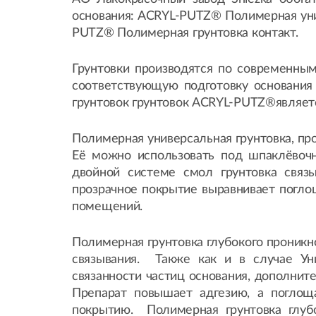
основания: ACRYL-PUTZ® Полимерная уни
PUTZ® Полимерная грунтовка контакт.
Грунтовки производятся по современны
соответствующую подготовку основани
грунтовок грунтовок ACRYL-PUTZ®является
Полимерная универсальная грунтовка, про
Её можно использовать под шпаклёвочн
двойной системе смол грунтовка связы
прозрачное покрытие выравнивает погло
помещений.
Полимерная грунтовка глубокого проникно
связывания. Также как и в случае Ун
связанности частиц основания, дополнит
Препарат повышает адгезию, а поглоща
покрытию. Полимерная грунтовка глуб