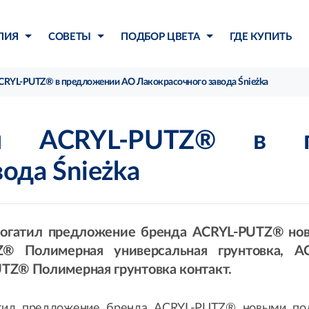
ЛИЯ
СОВЕТЫ
ПОДБОР ЦВЕТА
ГДЕ КУПИТЬ
CRYL-PUTZ® в предложении АО Лакокрасочного завода Śnieżka
ки ACRYL-PUTZ® в 
ода Śnieżka
обогатил предложение бренда ACRYL-PUTZ® но
TZ® Полимерная универсальная грунтовка, A
UTZ® Полимерная грунтовка контакт.
атил предложение бренда ACRYL-PUTZ® новыми по