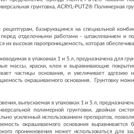
версальная грунтовка, ACRYL-PUTZ® Полимерная грун
м рецептурам, базирующимся на специальной комби
я перед отделочными работами - шпаклеванием и 
 их высокая паропроницаемость, которая обеспечивае
изводимая в упаковках 1 и 5 л, предназначена для г
ые массы, краски, клеи и выравнивающие покрыти
вает частицы основания, и увеличивает адгезию н
щаемость окрашиваемого основания. Грунтовку можно 
вения, выпускаемая в упаковках 1 и 5 л, предназначе
иверсальной полимерной грунтовки, двойная сист
ельно усиленный использованием препаратов, позвол
емость окрашиваемого основания выравнивается б
окого проникновения может использоваться для за