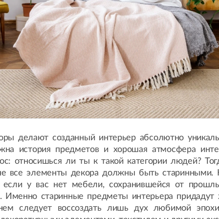
зоры делают созданный интерьер абсолютно уникал
жна история предметов и хорошая атмосфера интер
рос: относишься ли ты к такой категории людей? То
не все элементы декора должны быть старинными. К
о если у вас нет мебели, сохранившейся от прошл
. Именно старинные предметы интерьера придадут 
нем следует воссоздать лишь дух любимой эпохи