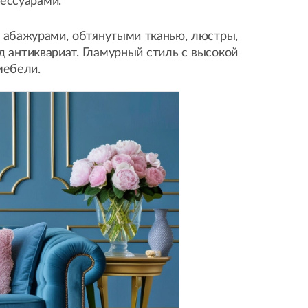
ессуарами.
 абажурами, обтянутыми тканью, люстры,
д антиквариат. Гламурный стиль с высокой
мебели.