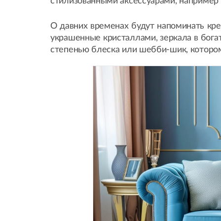
стилизованными аксессуарами, например 
О давних временах будут напоминать кр
украшенные кристаллами, зеркала в богат
степенью блеска или шебби-шик, которо