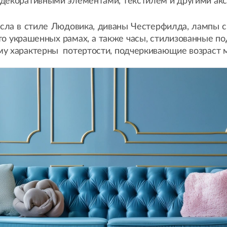
декоративными элементами, текстилем и другими акс
есла в стиле Людовика, диваны Честерфилда, лампы с
о украшенных рамах, а также часы, стилизованные по
му характерны потертости, подчеркивающие возраст 