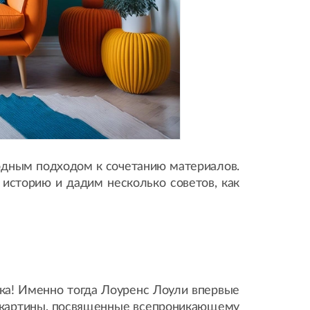
одным подходом к сочетанию материалов.
 историю и дадим несколько советов, как
ека! Именно тогда Лоуренс Лоули впервые
е картины, посвященные всепроникающему