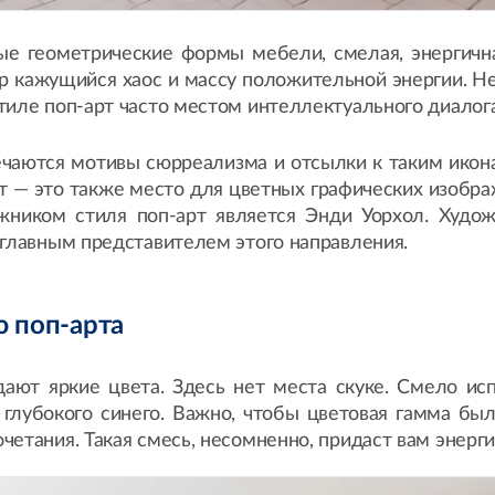
ые геометрические формы мебели, смелая, энергичн
ер кажущийся хаос и массу положительной энергии. Н
тиле поп-арт часто местом интеллектуального диалога
речаются мотивы сюрреализма и отсылки к таким ико
рт — это также место для цветных графических изобр
ником стиля поп-арт является Энди Уорхол. Худож
 главным представителем этого направления.
ю поп-арта
дают яркие цвета. Здесь нет места скуке. Смело ис
и глубокого синего. Важно, чтобы цветовая гамма б
етания. Такая смесь, несомненно, придаст вам энерги