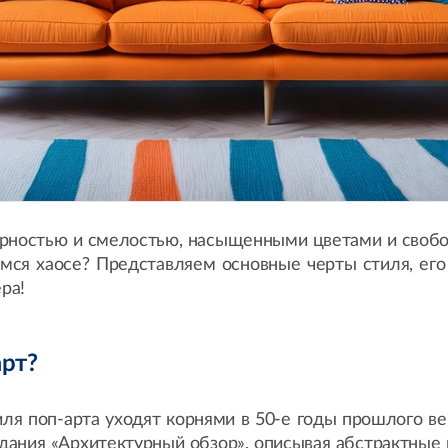
арностью и смелостью, насыщенными цветами и своб
мся хаосе? Представляем основные черты стиля, его
ра!
арт?
иля поп-арта уходят корнями в 50-е годы прошлого в
издания «Архитектурный обзор», описывая абстрактны