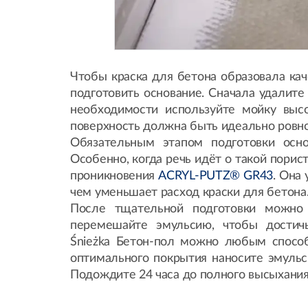
Чтобы краска для бетона образовала ка
подготовить основание. Сначала удалите 
необходимости используйте мойку выс
поверхность должна быть идеально ровно
Обязательным этапом подготовки осно
Особенно, когда речь идёт о такой порист
проникновения
ACRYL-PUTZ® GR43
. Она
чем уменьшает расход краски для бетона
После тщательной подготовки можно 
перемешайте эмульсию, чтобы достичь
Ś
nie
ż
ka
Бетон-пол можно любым способо
оптимального покрытия наносите эмульс
Подождите 24 часа до полного высыхания