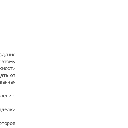
здания
оэтому
хности
ать от
ванная
жению
тделки
оторое