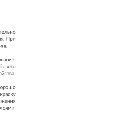
тельно
ия. При
щины —
вание.
убокого
ойства,
хорошо
краску
ижения
лоями.