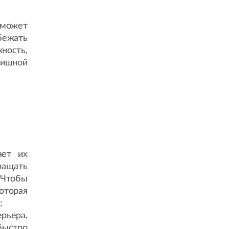
 может
бежать
хность,
нишной
ает их
ращать
 Чтобы
оторая
:
рьера,
быстро