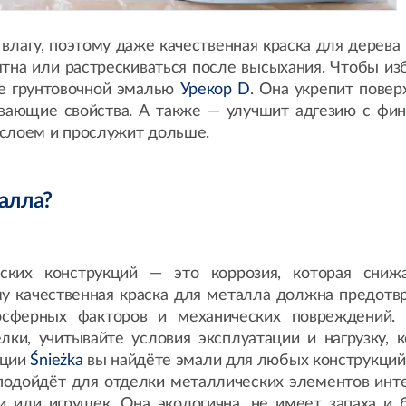
 влагу, поэтому даже качественная краска для дерева
ятна или растрескиваться после высыхания. Чтобы из
ие грунтовочной эмалью
Урекор D
. Она укрепит повер
вающие свойства. А также — улучшит адгезию с фи
 слоем и прослужит дольше.
алла?
ских конструкций — это коррозия, которая сниж
му качественная краска для металла должна предотв
осферных факторов и механических повреждений.
ки, учитывайте условия эксплуатации и нагрузку, к
кции
Śnieżka
вы найдёте эмали для любых конструкций
подойдёт для отделки металлических элементов инте
и или игрушек. Она экологична, не имеет запаха и 