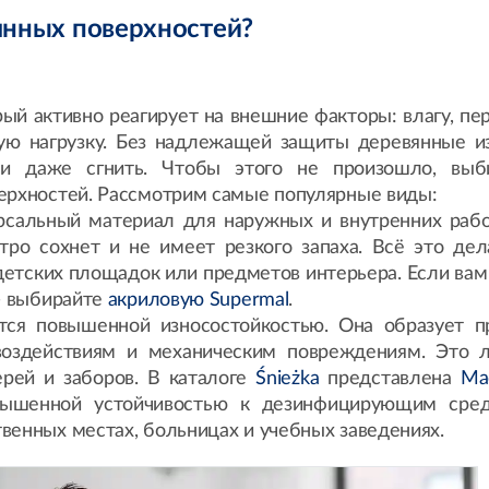
янных поверхностей?
ый активно реагирует на внешние факторы: влагу, пе
кую нагрузку. Без надлежащей защиты деревянные и
ли даже сгнить. Чтобы этого не произошло, выб
ерхностей. Рассмотрим самые популярные виды:
рсальный материал для наружных и внутренних рабо
стро сохнет и не имеет резкого запаха. Всё это дел
детских площадок или предметов интерьера. Если вам
 — выбирайте
акриловую Supermal
.
тся повышенной износостойкостью. Она образует п
воздействиям и механическим повреждениям. Это 
ерей и заборов. В каталоге
Śnieżka
представлена
Ма
вышенной устойчивостью к дезинфицирующим сред
венных местах, больницах и учебных заведениях.