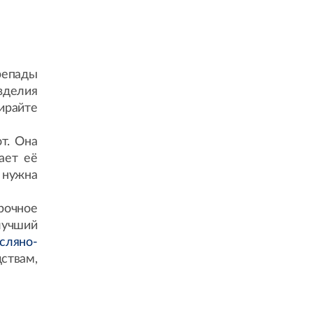
репады
зделия
ирайте
т. Она
ает её
 нужна
рочное
лучший
сляно-
ствам,