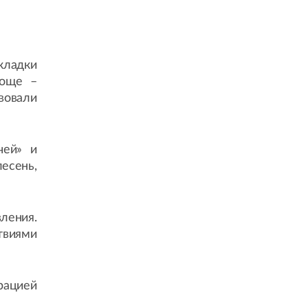
 кладки
роще –
вовали
чей» и
есень,
ления.
твиями
рацией