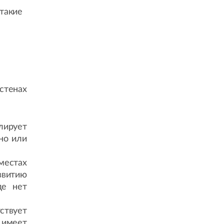
 такие
стенах
лирует
но или
 местах
азвитию
де нет
ствует
 имеет