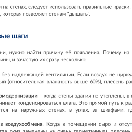
на стенах, следует использовать правильные краски,
, которая позволяет стенам "дышать".
вые шаги
ни, нужно найти причину её появления. Почему на 
ны, и зачастую их сразу несколько:
х
без надлежащей вентиляции. Если воздух не цирку
й (относительная влажность выше 60%), плесень ра
момодернизации
– когда стены здания не утеплены, в
ачинает конденсироваться влага. Это прямой путь к р
тся на наружных стенах, в углах, за шкафами, г
з воздухообмена
. Когда в помещении сыро и отсут
огда окна заменены на очень герметичные), плесень