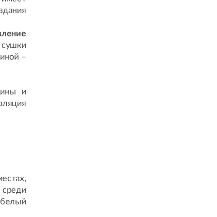
 здания
вление
 сушки
тиной –
щины и
оляция
естах,
 среди
 белый