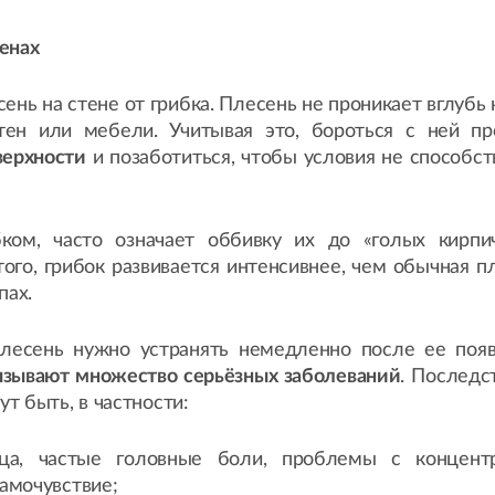
енах
ень на стене от грибка. Плесень не проникает вглубь
стен или мебели. Учитывая это, бороться с ней п
верхности
и позаботиться, чтобы условия не способст
ком, часто означает оббивку их до «голых кирпи
ого, грибок развивается интенсивнее, чем обычная пл
пах.
плесень нужно устранять немедленно после ее появ
ызывают множество серьёзных заболеваний
. Последс
т быть, в частности:
ица, частые головные боли, проблемы с концент
амочувствие;