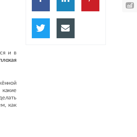
ся и в
плохая
жённой
 какие
делать
м, как