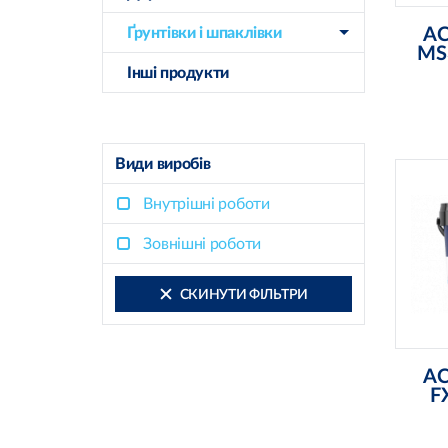
Ґрунтівки і шпаклівки
AC
MS
Інші продукти
Види виробів
Внутрішні роботи
готов
міс
Зовнішні роботи
ід
л
в
СКИНУТИ ФІЛЬТРИ
по
AC
F