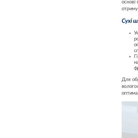
основі 
отримуй
Сухі
ш
У
р
о
с
Г
н
ф
Для об
волого
оптимал