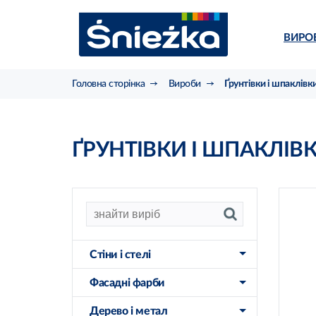
ВИРО
Головна сторінка
Вироби
Ґрунтівки і шпаклівк
ҐРУНТІВКИ І ШПАКЛІВ
f
Стіни і стелі
арм
ві
Фасадні фарби
пл
Дерево і метал