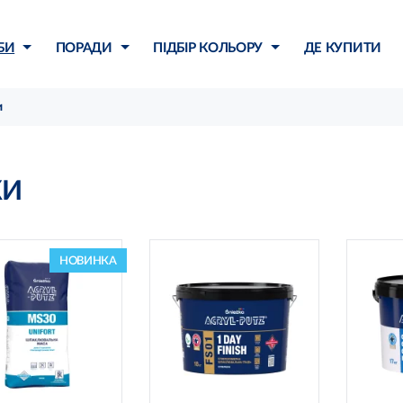
БИ
ПОРАДИ
ПІДБІР КОЛЬОРУ
ДЕ КУПИТИ
и
КИ
НОВИНКА
iber technology
готова
не потребує
відмінн
використання
- ідеа
увальної стрічки
н
дмінна адгезія до
плитк
основи
- лег
не тріскає
астична та міцна
можли
декор