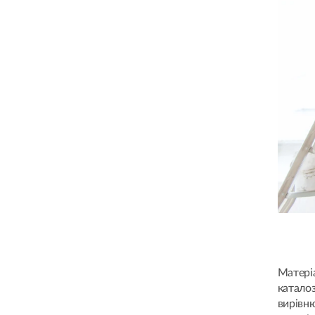
Матері
катало
вирівн