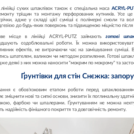
 лінійці сухих шпаклівок також є спеціальна маса
ACRYL-P
емонту тріщин та монтажу перфорованих кутників. Усе це
трічки, адже у складі цієї суміші є полімерні смоли та во
дгезією до будь-яких поверхонь та підвищеною міцністю після
иве місце в лінійці ACRYL-PUTZ займають
готові шпак
дшують оздоблювальні роботи. Їх можна використовуват
тивних ефектів, не витрачаючи час на замішування суміші. 
тись шпателем, валиком чи методом розпилення. Готові шпак
дже деякі з них можна наносити "мокрим по мокрому" та засто
Ґрунтівки для стін Снєжка: запор
вання є обов'язковим етапом роботи перед шпаклюванням
є зміцнити нові та сипкі основи, знизити їх поглинальну здатн
вкою, фарбою чи шпалерами. Ґрунтуванням не можна нехту
ь надійність фінішного покриття та довговічність ремонту.