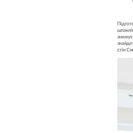
Підгот
шпаклів
знижує
знайде
стін Сн