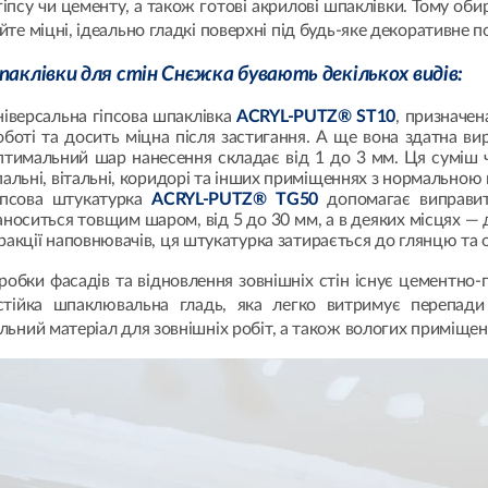
гіпсу чи цементу, а також готові акрилові шпаклівки. Тому оби
те міцні, ідеально гладкі поверхні під будь-яке декоративне п
паклівки
для стін Снєжка бувають декількох видів:
ніверсальна гіпсова шпаклівка
ACRYL-PUTZ® ST10
, призначен
оботі та досить міцна після застигання. А ще вона здатна ви
птимальний шар нанесення складає від 1 до 3 мм. Ця суміш чу
пальні, вітальні, коридорі та інших приміщеннях з нормальною 
іпсова штукатурка
ACRYL-PUTZ® TG50
допомагає виправит
аноситься товщим шаром, від 5 до 30 мм, а в деяких місцях — 
ракції наповнювачів, ця штукатурка затирається до глянцю та 
робки фасадів та відновлення зовнішніх стін існує цементно
стійка шпаклювальна гладь, яка легко витримує перепади
ьний матеріал для зовнішніх робіт, а також вологих приміщень: