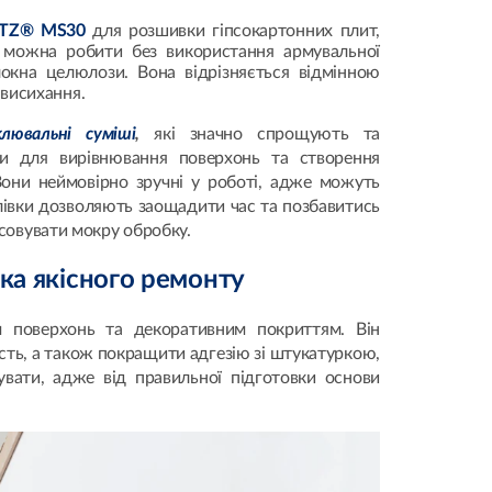
UTZ® MS30
для розшивки гіпсокартонних плит,
 можна робити без використання армувальної
локна целюлози. Вона відрізняється відмінною
 висихання.
лювальні суміші
,
які значно спрощують та
и для вирівнювання поверхонь та створення
Вони неймовірно зручні у роботі, адже можуть
лівки дозволяють заощадити час та позбавитись
совувати мокру обробку.
ука якісного ремонту
 поверхонь та декоративним покриттям. Він
ість, а також покращити адгезію зі штукатуркою,
вати, адже від правильної підготовки основи