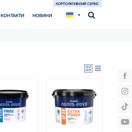
КОРПОРАТИВНИЙ СЕРВІС
КОНТАКТИ
НОВИНИ
 до використання
готова до використання
ий кінцевий ефект
ідеальна для ручного та
льно гладкі стіни
машинного нанесення
аповнювачі з
нанесення «мокрим по
овою структурою
мокрому»
ко наноситься та
ідеально гладкі стіни
шліфується
легко наноситься
вість створення
валиком
ативних ефектів
мокра обробка (без пилу)