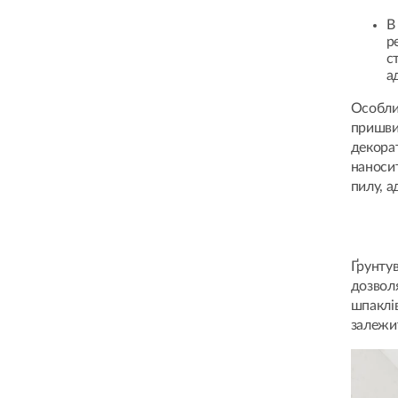
В
р
с
а
Особл
пришви
декора
наноси
пилу, а
Ґрунту
дозволя
шпаклі
залежит