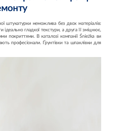
емонту
ої штукатурки неможлива без двох матеріалів:
 ідеально гладкої текстури, а друга її зміцнює,
ми покриттями. В каталозі компанії Śnieżka ви
ають професіонали. Ґрунтівки та шпаклівки для