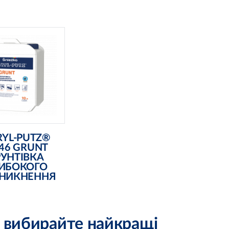
очує та зміцнює
основу
ращує адгезію
обів до основи
зменшує
допоглинання
 до використання
RYL-PUTZ®
46 GRUNT
РУНТІВКА
ИБОКОГО
НИКНЕННЯ
: вибирайте найкращі