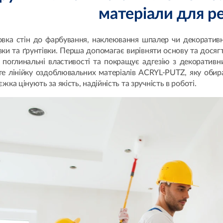
матеріали для р
овка стін до фарбування, наклеювання шпалер чи декоративн
ки та ґрунтівки. Перша допомагає вирівняти основу та досягти
 поглинальні властивості та покращує адгезію з декоративни
те лінійку оздоблювальних матеріалів ACRYL-PUTZ, яку обир
єжка цінують за якість, надійність та зручність в роботі.