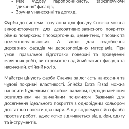
Має чудову паропроникність, забезпечуючи
"дихання" фасадів;
Зручна у нанесенні та догляді.
Фарби до системи тонування для фасаду Снєжка можна
використовувати для декоративно-захисного покриття
різних поверхонь: гіпсокартонних, цементних, гіпсових та
цементно-вапнякових. А також для оздоблення
дерев'яних фасадів чи деревопохідних матеріалів. При
умові правильної підготовки поверхні та проведенні
малярних робіт, ви отримаєте надійний захист фасадів та
насичений, стійкий колір.
Майстри цінують фарби Снєжка за легкість нанесення та
чудові покривні властивості. Śnieżka Extra Fasad можна
наносити будь-яким способом: валиком, гідродинамічним
розпиленням чи звичайним пензликом. Зазвичай для
досягнення ідеального покриття з однорідним кольором
достатньо нанести два шари. А ще водоемульсійна фарба
проста у роботі, адже легко відмивається від шкіри, одягу
та інструментів.