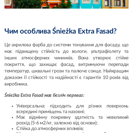
Чим особлива Śnieżka Extra Fasad?
Це акрилова фарба до системи тонування для фасаду, що
має підвищену стійкість до вологи, ультрафіолету та
інших атмосферних чинників. Вона утворює стійке
покриття, що захищає фасад, витримуючи перепади
температур, шквальні грози та палюче сонце. Найкращим
доказом її стійкості та надійності є гарантія 10 років від
виробника.
Śnieżka Extra Fasad має безліч переваг:
Універсальна: підходить для різних поверхонь
всередині приміщень та назовні;
Має відмінну покривну здатність та невеликий
розхід (5-6 м2/кг, залежно від основи);
Стійка до атмосферних впливів;