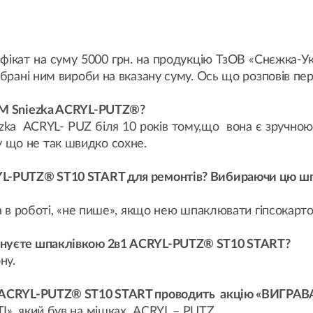
фікат на суму 5000 грн. на продукцію ТзОВ «Снєжка-Укр
брані ним вироби на вказану суму. Ось що розповів пер
ТМ Sniezka ACRYL-PUTZ®?
ka ACRYL- PUZ біля 10 років тому,що вона є зручною 
 що не так швидко сохне.
L-PUTZ® ST10 START для ремонтів? Вибираючи цю шпак
на в роботі, «не пише», якщо нею шпаклювати гіпсокарт
онуєте шпаклівкою 2в1 ACRYL-PUTZ® ST10 START?
ну.
1 ACRYL-PUTZ® ST10 START проводить акцію «ВИГРАВ
І», який був на мішках ACRYL – PUTZ.