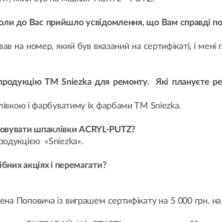
Коли до Вас прийшло усвідомлення, що Вам справді п
вав на номер, який був вказаний на сертифікаті, і мені
продукцію ТМ Sniezka для ремонту. Які плануєте 
лівкою і фарбуватиму їх фарбами ТМ Sniezka.
товувати шпаклівки ACRYL-PUTZ?
одукцією «Sniezka».
бних акціях і перемагати?
ена Поповича із виграшем сертифікату на 5 000 грн. н