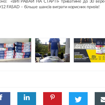
адуємо: «ВИГРАВАЙ НА СТАРТІ» триватиме до 30 верес
2 FASAD – більше шансів виграти корисних призів!