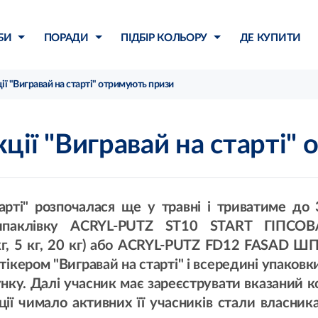
БИ
ПОРАДИ
ПІДБІР КОЛЬОРУ
ДЕ КУПИТИ
ії "Вигравай на старті" отримують призи
кції "Вигравай на старті"
тарті" розпочалася ще у травні і триватиме до 
ти шпаклівку ACRYL-PUTZ ST10 START ГІ
,5 кг, 5 кг, 20 кг) або ACRYL-PUTZ FD12 FA
стікером "Вигравай на старті" і всередині упаков
нку. Далі учасник має зареєструвати вказаний ко
кції чимало активних її учасників стали власник