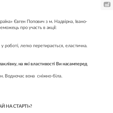
аїна» Євген Попович з м. Надвірна, Івано-
еможець про участь в акції:
у роботі, легко перетирається, еластична.
лівку, на які властивості Ви насамперед
он. Водночас вона сніжно-біла.
АЙ НА СТАРТІ»?