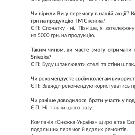
Чи вірили Ви у перемогу в нашій акції? 
грн на продукцію ТМ Снєжка?
Є.П: Спочатку - ні. Пізніше, я зателефону
на 5000 грн. на продукцію.
Таким чином, ви маєте змогу отримати 
Sniezka?
Є.П: Буду шпаклювати стелі та стіни шпак
Чи рекомендуєте своїм колегам викорис
Є.П: Завжди рекомендую користуватись пр
Чи раніше доводилося брати участь у поді
Є.П: Ні, тільки цього разу.
Компанія «Снєжка-Україна» щиро вітає Євг
подальших перемог й вдалих ремонтів.