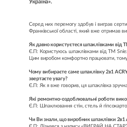
Україна».
Серед них перемогу здобув і виграв серти
Франківської області, який вже отримав ви
Як давно користуєтеся шпаклівками від 
Є.П: Користуюсь шпаклівками від ТМ Sniez
Цим виробом комфортно працювати, тому
Чому вибираєте саме шпаклівку 2в1 ACRY
звертаєте увагу?
Є.П: Як я вже говорив, ця шпаклівка зруч
Які ремонтно-оздоблювальні роботи вик
Є.П: Шпаклювання стін, стель й гіпсокарто
Чи Ви знали, що виробник шпаклівки 2в
Є.П: Дізнався з напису «ВИГРАЙ НА СТАРТ