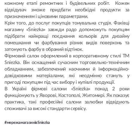
кожному етапі ремонтних і будівельних робіт. Кожен
відвідувач зможе придбати необхідні продукти за
призначенням і ціновими параметрами.
Крім того, до послуг покупців тонувальна студія. Фахівці
магазину «Sniezka» завжди радо допоможуть покупцям
підібрати найкращі поєднання кольорів для дизайну
помешкання чи фарбування різних видів поверхонь та
затонують фарбу в обраний відтінок.
Фірмовий салон оформлений в корпоративному стилі ТМ
Sniezka. Він оснащений сучасним торговельно-технічним
обладнанням, забезпечений наочними й інформаційно-
довідковими матеріалами, які неодмінно стануть у
пригоді покупцям під час вибору і купівлі продукції.
В Україні фірмові салони «Sniezka» понад 2 роки
функціонують у Яворові, Костополі, Житомирі. Як показує
практика, такі професійні салони залюбки відвідують
споживачі за високі стандарти сервісу.
#мережамагазинівSniezka