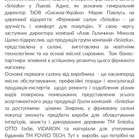
«Sniezka» у Львові. Адже, як зазначив генеральний
директор ТзОВ «Снєжка-Україна» Марек Павлусь на
церемонії відкриття: «Фірмовий салон «Sniezka» - це
зручність і комфорт для покупців». У свою чергу,
заступник директора компанії «Азов Галичина» Микола
Цалко підкреслив, що продукція групи компаній «Sniezka»,
представлена у салоні, виготовлена за новітніми
технологіями та на основі якісної сировини. Тож бізнес-
партнери впевнені в успішному розвитку цього фірмового
магазину.
Основні переваги салону від виробника - це насамперед
якісне обслуговування, професійні поради і консультації
продавців-експертів щодо ремонту і оздоблення різних
видів поверхонь помешкання, представлення усього
асортиментного ряду продукції Групи компаній «Sniezka»
за доступними цінами. Зокрема, у фірмовому салоні
покупці зможуть придбати вироби для облаштування
інтер'єрів, захисту і декорування деревини ТМ Sniezka,
OTTO farbe, VIDARON та матеріали для утеплення
будинків ТМ FOVEO TECH. Тут є вироби, що потрібні на