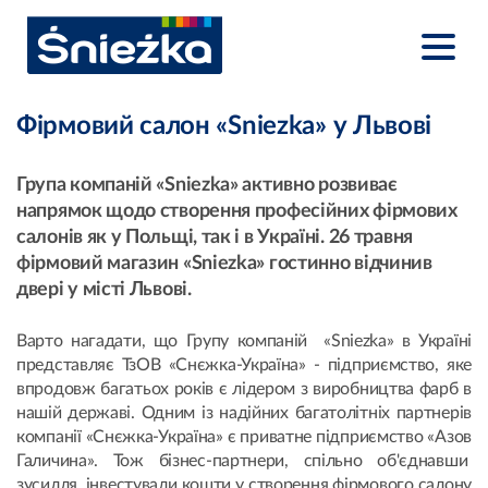
Фірмовий салон «Sniezka» у Львові
Група компаній «Sniezka» активно розвиває
напрямок щодо створення професійних фірмових
салонів як у Польщі, так і в Україні. 26 травня
фірмовий магазин «Sniezka» гостинно відчинив
двері у місті Львові.
Варто нагадати, що Групу компаній «Sniezka» в Україні
представляє ТзОВ «Снєжка-Україна» - підприємство, яке
впродовж багатьох років є лідером з виробництва фарб в
нашій державі. Одним із надійних багатолітніх партнерів
компанії «Снєжка-Україна» є приватне підприємство «Азов
Галичина». Тож бізнес-партнери, спільно об'єднавши
зусилля, інвестували кошти у створення фірмового салону