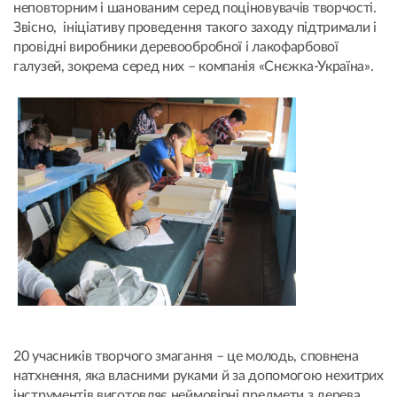
неповторним і шанованим серед поціновувачів творчості.
Звісно, ініціативу проведення такого заходу підтримали і
провідні виробники деревообробної і лакофарбової
галузей, зокрема серед них – компанія «Снєжка-Україна».
20 учасників творчого змагання – це молодь, сповнена
натхнення, яка власними руками й за допомогою нехитрих
інструментів виготовляє неймовірні предмети з дерева.