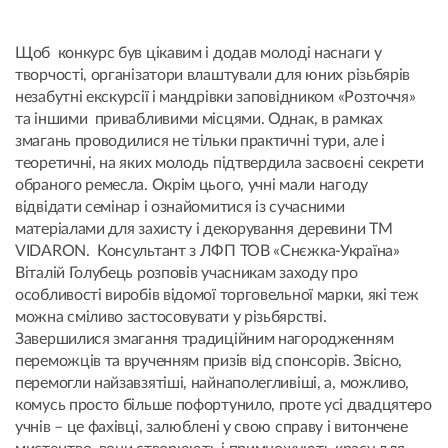
Щоб конкурс був цікавим і додав молоді наснаги у
творчості, організатори влаштували для юних різьбярів
незабутні екскурсії і мандрівки заповідником «Розточчя»
та іншими привабливими місцями. Однак, в рамках
змагань проводилися не тільки практичні тури, але і
теоретичні, на яких молодь підтвердила засвоєні секрети
обраного ремесла. Окрім цього, учні мали нагоду
відвідати семінар і ознайомитися із сучасними
матеріалами для захисту і декорування деревини ТМ
VIDARON. Консультант з ЛФП ТОВ «Снєжка-Україна»
Віталій Голубець розповів учасникам заходу про
особливості виробів відомої торговельної марки, які теж
можна сміливо застосовувати у різьбярстві.
Завершилися змагання традиційним нагородженням
переможців та врученням призів від спонсорів. Звісно,
перемогли найзавзятіші, найнаполегливіші, а, можливо,
комусь просто більше пофортунило, проте усі двадцятеро
учнів – це фахівці, залюблені у свою справу і витончене