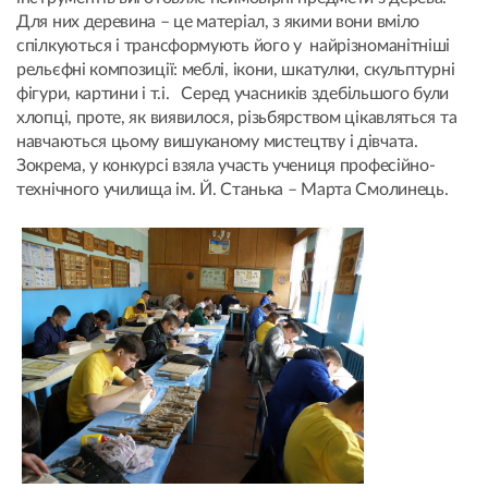
Для них деревина – це матеріал, з якими вони вміло
спілкуються і трансформують його у найрізноманітніші
рельєфні композиції: меблі, ікони, шкатулки, скульптурні
фігури, картини і т.і. Серед учасників здебільшого були
хлопці, проте, як виявилося, різьбярством цікавляться та
навчаються цьому вишуканому мистецтву і дівчата.
Зокрема, у конкурсі взяла участь учениця професійно-
технічного училища ім. Й. Станька – Марта Смолинець.