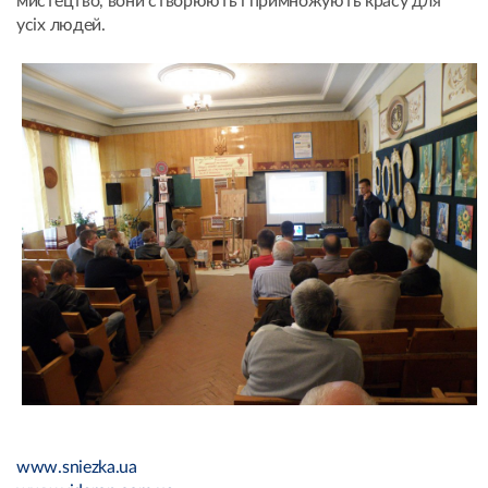
мистецтво, вони створюють і примножують красу для
усіх людей.
www.sniezka.ua