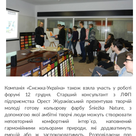
Компанія «Снєжка-Україна» також взяла участь у роботі
форумі 12 грудня. Старший консультант з ЛФП
підприємства Орест Жураківський презентував творчій
молоді готову кольорову фарбу Śnieżka Nature, з
допомогою якої амбітні творчі люди можуть створювати
неповторний комфортний інтер´єр, наповнений
гармонійними кольорами природи, які додаватимуть
емоцій або ж заспокоюватимуть. Розповідаючи про