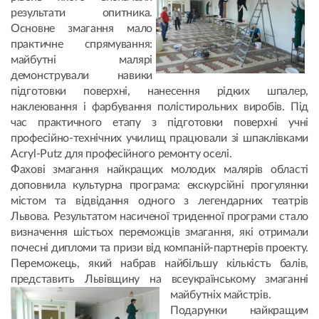
результати опитника.
Основне змагання мало
практичне спрямування:
майбутні малярі
демонстрували навики
підготовки поверхні, нанесення рідких шпалер,
наклеювання і фарбування полістирольних виробів. Під
час практичного етапу з підготовки поверхні учні
професійно-технічних училищ працювали зі шпаклівками
Acryl-Putz для професійного ремонту оселі.
Фахові змагання найкращих молодих малярів області
доповнила культурна програма: екскурсійні прогулянки
містом та відвідання одного з легендарних театрів
Львова. Результатом насиченої триденної програми стало
визначення шістьох переможців змагання, які отримали
почесні дипломи та призи від компаній-партнерів проекту.
Переможець, який набрав найбільшу кількість балів,
представить Львівщину на всеукраїнському змаганні
майбутніх майстрів.
Подарунки найкращим