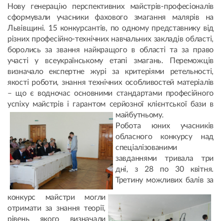
Нову генерацію перспективних майстрів-професіоналів
сформували учасники фахового змагання малярів на
Львівщині. 15 конкурсантів, по одному представнику від
різних професійно-технічних навчальних закладів області,
боролись за звання найкращого в області та за право
участі у всеукраїнському етапі змагань. Переможців
визначало експертне журі за критеріями ретельності,
якості роботи, знання технічних особливостей матеріалів
– що є водночас основними стандартами професійного
успіху майстрів і гарантом серйозної клієнтської бази в
майбутньому.
Робота юних учасників
обласного конкурсу над
спеціалізованими
завданнями тривала три
дні, з 28 по 30 квітня.
Третину можливих балів за
конкурс майстри могли
отримати за знання теорії,
рівень якого визначали