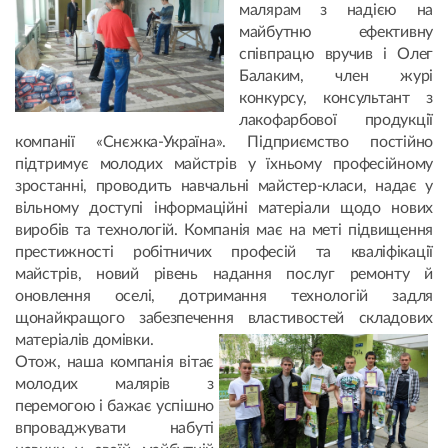
малярам з надією на
майбутню ефективну
співпрацю вручив і Олег
Балаким, член журі
конкурсу, консультант з
лакофарбової продукції
компанії «Снєжка-Україна». Підприємство постійно
підтримує молодих майстрів у їхньому професійному
зростанні, проводить навчальні майстер-класи, надає у
вільному доступі інформаційні матеріали щодо нових
виробів та технологій. Компанія має на меті підвищення
престижності робітничих професій та кваліфікації
майстрів, новий рівень надання послуг ремонту й
оновлення оселі, дотримання технологій задля
щонайкращого забезпечення властивостей складових
матеріалів домівки.
Отож, наша компанія вітає
молодих малярів з
перемогою і бажає успішно
впроваджувати набуті