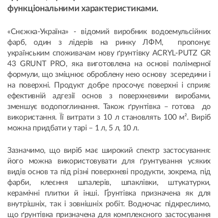
функціональними характеристиками.
«Снєжка-Україна» - відомий виробник водоемульсійних
фарб, один з лідерів на ринку ЛФМ, пропонує
українським споживачам нову ґрунтівку ACRYL-PUTZ GR
43 GRUNT PRO, яка виготовлена на основі полімерної
формули, що зміцнює оброблену нею основу зсередини і
на поверхні. Продукт добре просочує поверхні і сприяє
ефективній адгезії основ з поверхневими виробами,
зменшує водопоглинання. Також ґрунтівка – готова до
використання. Її витрати з 10 л становлять 100 м². Виріб
можна придбати у тарі – 1 л, 5 л, 10 л.
Зазначимо, що виріб має широкий спектр застосування:
його можна використовувати для ґрунтування усяких
видів основ та під різні поверхневі продукти, зокрема, під
фарби, клеєння шпалерів, шпаклівки, штукатурки,
керамічні плитки й інші. Ґрунтівка призначена як для
внутрішніх, так і зовнішніх робіт. Водночас підкреслимо,
що ґрунтівка призначена для комплексного застосування