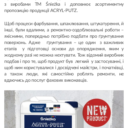
з виробами ТМ Śnieżka і доповнює асортиментну
пропозицію продукції ACRYL-PUTZ.
Щоб процеси фарбування, шпаклювання, штукатурення, й
інші, були вдалими, а ремонтно-оздоблювальні роботи –
якісними, попередньо потрібно подбати про ґрунтування
поверхонь. Адже ґрунтування – це один з важливих
етапів у підготовці основи до опорядження, яким у
жодному разі не можна нехтувати. Тож відомий виробник
подбав і про те, щоб продукт був легкий у застосуванні, і
щоб ним користувалися і досвідчені майстри, і початківці,
а також люди, які самостійно роблять ремонти, не
вдаючись до послуг фахових виконавців.