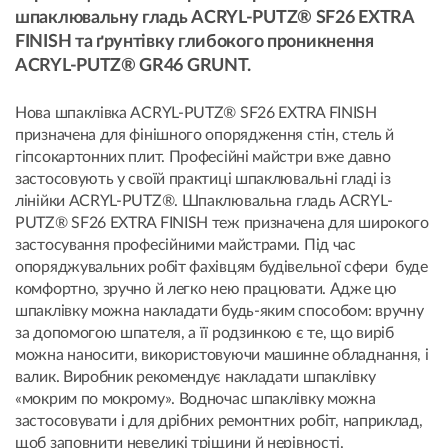
шпаклювальну гладь ACRYL-PUTZ® SF26 EXTRA
FINISH та ґрунтівку глибокого проникнення
ACRYL-PUTZ® GR46 GRUNT.
Нова шпаклівка ACRYL-PUTZ® SF26 EXTRA FINISH
призначена для фінішного опорядження стін, стель й
гіпсокартонних плит. Професійні майстри вже давно
застосовують у своїй практиці шпаклювальні гладі із
лінійки ACRYL-PUTZ®. Шпаклювальна гладь ACRYL-
PUTZ® SF26 EXTRA FINISH теж призначена для широкого
застосування професійними майстрами. Під час
опоряджувальних робіт фахівцям будівельної сфери буде
комфортно, зручно й легко нею працювати. Адже цю
шпаклівку можна накладати будь-яким способом: вручну
за допомогою шпателя, а її родзинкою є те, що виріб
можна наносити, використовуючи машинне обладнання, і
валик. Виробник рекомендує накладати шпаклівку
«мокрим по мокрому». Водночас шпаклівку можна
застосовувати і для дрібних ремонтних робіт, наприклад,
щоб заповнити невеликі тріщини й нерівності.