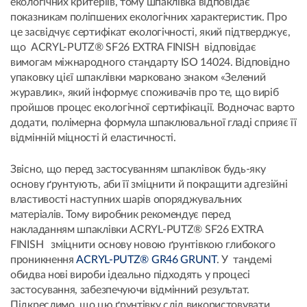
екологічних критеріїв, тому шпаклівка відповідає
показникам поліпшених екологічних характеристик. Про
це засвідчує сертифікат екологічності, який підтверджує,
що ACRYL-PUTZ® SF26 EXTRA FINISH відповідає
вимогам міжнародного стандарту ISO 14024. Відповідно
упаковку цієї шпаклівки марковано знаком «Зелений
журавлик», який інформує споживачів про те, що виріб
пройшов процес екологічної сертифікації. Водночас варто
додати, полімерна формула шпаклювальної гладі сприяє її
відмінній міцності й еластичності.
Звісно, що перед застосуванням шпаклівок будь-яку
основу ґрунтують, аби її зміцнити й покращити адгезійні
властивості наступних шарів опоряджувальних
матеріалів. Тому виробник рекомендує перед
накладанням шпаклівки ACRYL-PUTZ® SF26 EXTRA
FINISH зміцнити основу новою ґрунтівкою глибокого
проникнення
ACRYL-PUTZ® GR46 GRUNT
. У тандемі
обидва нові вироби ідеально підходять у процесі
застосування, забезпечуючи відмінний результат.
Підкреслимо, що цю ґрунтівку слід використовувати