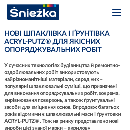
НОВІ ШПАКЛІВКА І ҐРУНТІВКА
ACRYL-PUTZ® ДЛЯ ЯКІСНИХ
ОПОРЯДЖУВАЛЬНИХ РОБІТ
У сучасних технологіях будівництва й ремонтно-
оздоблювальних робіт використовують
найрізноманітніші матеріали, серед них –
популярні шпаклювальні суміші, що призначені
для виконання опоряджувальних робіт, зокрема,
вирівнювання поверхонь, а також ґрунтувальні
засоби для зміцнення основ. Впродовж багатьох
років відомими є шпаклювальні маси і ґрунтовки
АСRYL-PUTZ® . Тож на ринку представлено нові
вироби цієї знаної марки – акрилову