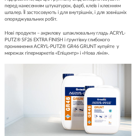
перед нанесенням штукатурок, фарб, клеїв і клеєнням
шпалер. Її застосовують і для внутрішніх, і для зовнішніх
опоряджувальних робіт.
Нові продукти – акрилову шпаклювальну гладь ACRYL-
PUTZ® SF26 EXTRA FINISH і ґрунтівку глибокого
проникнення ACRYL-PUTZ® GR46 GRUNT купуйте у
мережах гіпермаркетів «Епіцентр» і «Нова лінія».