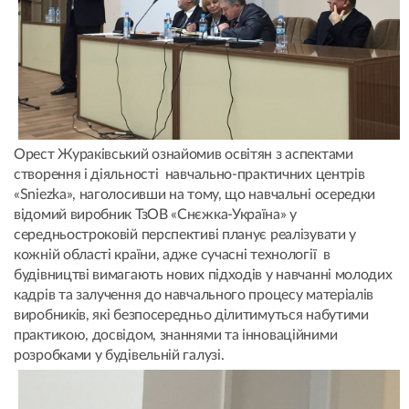
Орест Жураківський ознайомив освітян з аспектами
створення і діяльності навчально-практичних центрів
«Sniezka», наголосивши на тому, що навчальні осередки
відомий виробник ТзОВ «Снєжка-Україна» у
середньостроковій перспективі планує реалізувати у
кожній області країни, адже сучасні технології в
будівництві вимагають нових підходів у навчанні молодих
кадрів та залучення до навчального процесу матеріалів
виробників, які безпосередньо ділитимуться набутими
практикою, досвідом, знаннями та інноваційними
розробками у будівельній галузі.