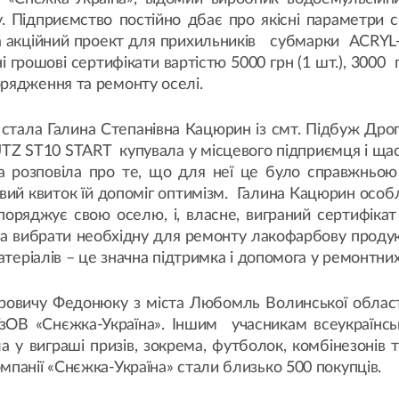
Підприємство постійно дбає про якісні параметри св
а акційний проект для прихильників субмарки ACRYL-P
ні грошові сертифікати вартістю 5000 грн (1 шт.), 3000 
рядження та ремонту оселі.
стала Галина Степанівна Кацюрин із смт. Підбуж Дрого
TZ ST10 START купувала у місцевого підприємця і ща
а розповіла про те, що для неї це було справжньою 
вий квиток їй допоміг оптимізм. Галина Кацюрин особ
поряджує свою оселю, і, власне, виграний сертифікат
ла вибрати необхідну для ремонту лакофарбову продукц
атеріалів – це значна підтримка і допомога у ремонтни
ровичу Федонюку з міста Любомль Волинської області.
зОВ «Снєжка-Україна». Іншим учасникам всеукраїнсь
 виграші призів, зокрема, футболок, комбінезонів та 
панії «Снєжка-Україна» стали близько 500 покупців.