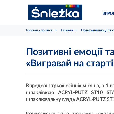
ВИРО
Головна сторінка
Новини
Позитивні емоції та 
Позитивні емоції т
«Вигравай на старті
Впродовж трьох осінніх місяців, з 1 
шпаклівкою ACRYL-PUTZ ST10 STAR
шпаклювальну гладь ACRYL-PUTZ ST10
Всеукраїнську акцію проводила компанія