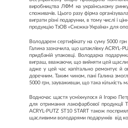
виробництва ЛФМ на українському ринку. 
споживачів. Цього разу фірма організувал
виграти різні подарунки, в тому числі і цін
продукцію ТзОВ «Снєжка-Україна» для опо
Володарем сертифікату на суму 5000 грн 
Галина зазначила, що шпаклівку ACRYL-PU
придбаній упаковці. Володарка подарунк
виграш, вважаючи, що вийняти цей щасли
адже у цей час капітально ремонтує й о
доречним. Таким чином, пані Галина змог
5000 грн, зауваживши, що така кількість м
Водночас щастя усміхнулося й Ігорю Пет
для отримання лакофарбової продукції Т
ACRYL-PUTZ ST10 START також посприяла у
щасливими володарями подарунків від ком