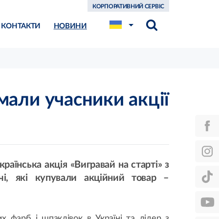
КОРПОРАТИВНИЙ СЕРВІС
КОНТАКТИ
НОВИНИ
мали учасники акції
раїнська акція «Вигравай на старті» з
і, які купували акційний товар –
х фарб і шпаклівок в Україні та лідер з