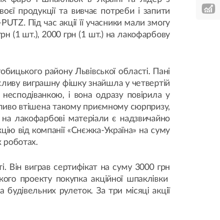
оєї продукції та вивчає потреби і запити
UTZ. Під час акції її учасники мали змогу
грн (1 шт.), 2000 грн (1 шт.) на лакофарбову
бицького району Львівської області. Пані
сливу виграшну фішку знайшла у четвертій
несподіванкою, і вона одразу повірила у
ливо втішена такому приємному сюрпризу,
 на лакофарбові матеріали є надзвичайно
ію від компанії «Снєжка-Україна» на суму
х роботах.
 Він виграв сертифікат на суму 3000 грн
кого проекту покупка акційної шпаклівки
будівельних рулеток. За три місяці акції