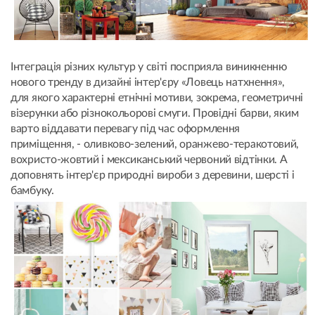
Інтеграція різних культур у світі посприяла виникненню
нового тренду в дизайні інтер'єру «Ловець натхнення»,
для якого характерні етнічні мотиви, зокрема, геометричні
візерунки або різнокольорові смуги. Провідні барви, яким
варто віддавати перевагу під час оформлення
приміщення, - оливково-зелений, оранжево-теракотовий,
вохристо-жовтий і мексиканський червоний відтінки. А
доповнять інтер'єр природні вироби з деревини, шерсті і
бамбуку.