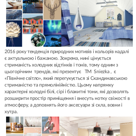
2016 року тенденція природних мотивів і кольорів надалі
є актуальною і бажаною. Зокрема, нині цінується
стриманість холодних відтінків і тонів, тому одним з
цьогорічним трендів, які презентує ТМ Sniezka , є
«Північне світло», який перегукується зі Скандинавською
стриманістю та прямолінійністю. Цьому напрямку
характерні холодні білі, сірі і блакитні тони, які дозволять
розширити простір приміщення і внесуть нотку свіжості в
атмосферу, а доповнять його аксесуари зі скла, вовни і
хутра.