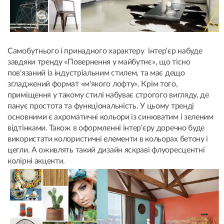
Самобутнього і принадного характеру інтер'єр набуде
завдяки тренду «Повернення у майбутнє», що тісно
пов'язаний із індустріальним стилем, та має дещо
згладжений формат «м'якого лофту». Крім того,
приміщення у такому стилі набуває строгого вигляду, де
панує простота та функціональність. У цьому тренді
основними є ахроматичні кольори із синюватим і зеленим
відтінками. Також в оформленні інтер'єру доречно буде
використати колористичні елементи в кольорах бетону і
цегли. А оживлять такий дизайн яскраві флуоресцентні
колірні акценти.