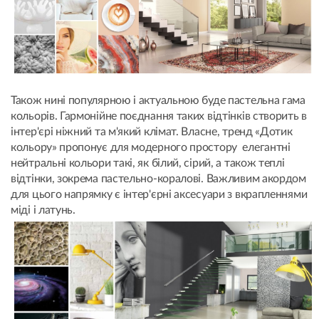
Також нині популярною і актуальною буде пастельна гама
кольорів. Гармонійне поєднання таких відтінків створить в
інтер'єрі ніжний та м'який клімат. Власне, тренд «Дотик
кольору» пропонує для модерного простору елегантні
нейтральні кольори такі, як білий, сірий, а також теплі
відтінки, зокрема пастельно-коралові. Важливим акордом
для цього напрямку є інтер'єрні аксесуари з вкрапленнями
міді і латунь.