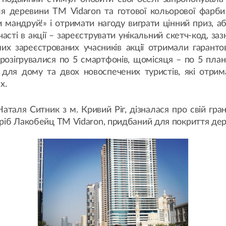
ля деревини ТМ Vidaron та готової кольорової фарби
и мандруй!» і отримати нагоду виграти цінний приз, а
часті в акції – зареєструвати унікальний скетч-код, за
х зареєстрованих учасників акції отримали гаранто
розігрувалися по 5 смартфонів, щомісяця – по 5 пла
для дому та двох новоспечених туристів, які отрим
х.
аталя Ситник з м. Кривий Ріг, дізналася про свій гра
иріб Лакобейц ТМ Vidaron, придбаний для покриття дерев