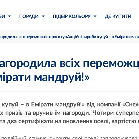
БИ
ПОРАДИ
ПІДБІР КОЛЬОРУ
ДЕ КУПИТИ
ородила всіх переможців проекту «Акційні вироби купуй – в Емірати ман
агородила всіх переможц
мірати мандруй!»
купуй – в Емірати мандруй!» від компанії «Снєж
4-х призів та вручив їм нагороди. Чотири суперп
та два сертифікати на оновлення оселі, вартістю п
подвійний стимул оновити свої оселі запропонувала у