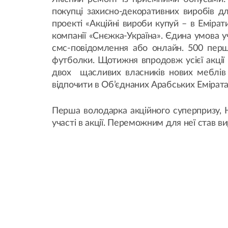
покупці захисно-декоративних виробів д
проекті «Акційні вироби купуй – в Емірат
компанії «Снєжка-Україна». Єдина умова у
смс-повідомлення або онлайн. 500 перши
футболки. Щотижня впродовж усієї акції 
двох щасливих власників нових меблів 
відпочити в Об’єднаних Арабських Емірата
Перша володарка акційного суперпризу, Н
участі в акції. Переможним для неї став в