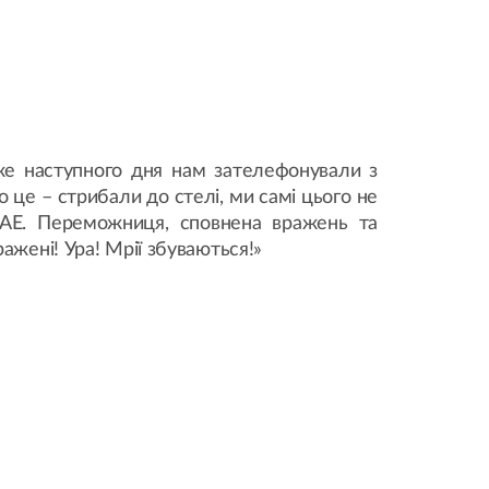
же наступного дня нам зателефонували з
 це – стрибали до стелі, ми самі цього не
 ОАЕ. Переможниця, сповнена вражень та
жені! Ура! Мрії збуваються!»