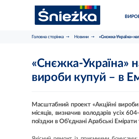
ВИРО
Головна сторінка
Новини
«Снєжка-Україна» наг
«Снєжка-Україна» н
вироби купуй – в Е
Масштабний проект «Акційні вироби 
місяців, визначив володарів усіх 60
поїздки в Об’єднані Арабські Емірати 
Якісний ремонт із приємними бонусами: 