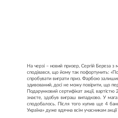
На черзі – новий призер, Сергій Береза з
сподівався, що йому так пофортунить: «По
спробувати виграти приз. Фарбою залишивс
здивований, досі не можу повірити, що пер
Подарунковий сертифікат акції, вартістю 
знаєте, здобув виграш випадково. У маг
сподобалось. Після того купив ще 4 банк
Україна» дуже вдячна всім учасникам акції і 