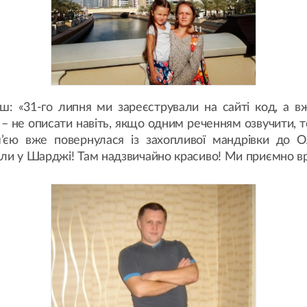
ш: «31-го липня ми зареєстрували на сайті код, а в
 не описати навіть, якщо одним реченням озвучити, то
ім’єю вже повернулася із захопливої мандрівки до
ли у Шарджі! Там надзвичайно красиво! Ми приємно вра