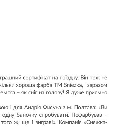
грашний сертифікат на поїздку. Він теж не
кільки хороша фарба ТМ Sniezka, і заразом
емога – як сніг на голову! Я дуже приємно
кою і для Андрія Фисуна з м. Полтава: «Ви
в одну баночку спробувати. Пофарбував –
того ж, ще і виграв!». Компанія «Снєжка-