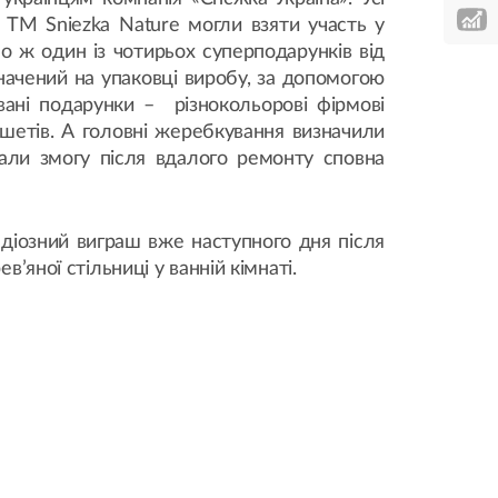
 TM Sniezka Nature могли взяти участь у
бо ж один із чотирьох суперподарунків від
значений на упаковці виробу, за допомогою
вані подарунки – різнокольорові фірмові
ншетів. А головні жеребкування визначили
али змогу після вдалого ремонту сповна
ндіозний виграш вже наступного дня після
’яної стільниці у ванній кімнаті.