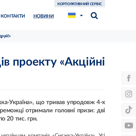
КОРПОРАТИВНИЙ СЕРВІС
КОНТАКТИ
НОВИНИ
друй!»
ів проекту «Акційні
ка-Україна», що тривав упродовж 4-х
ереможці отримали головні призи: дві
о 20 тис. грн.
країнцям компанія «Снєжка-Україна». Усі