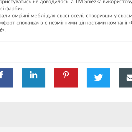
ристуватись не доводилось, а TM Sniezka використову
єї фарби».
ли омріяні меблі для своєї оселі, створивши у своє
мфорт споживачів є незмінними цінностями компанії «
!».