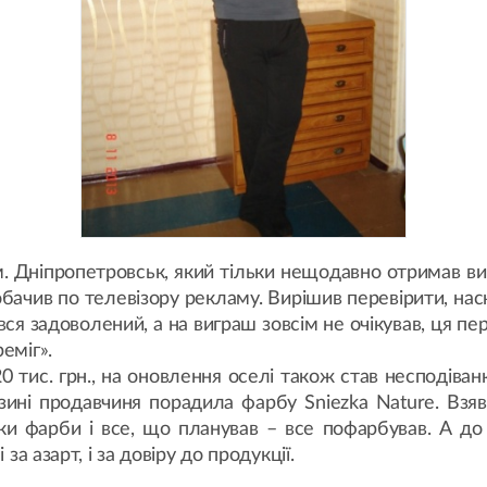
 м. Дніпропетровськ, який тільки нещодавно отримав ви
бачив по телевізору рекламу. Вирішив перевірити, нас
я задоволений, а на виграш зовсім не очікував, ця пер
еміг».
20 тис. грн., на оновлення оселі також став несподіван
азині продавчиня порадила фарбу Sniezka Nature. Взя
и фарби і все, що планував – все пофарбував. А до 
за азарт, і за довіру до продукції.