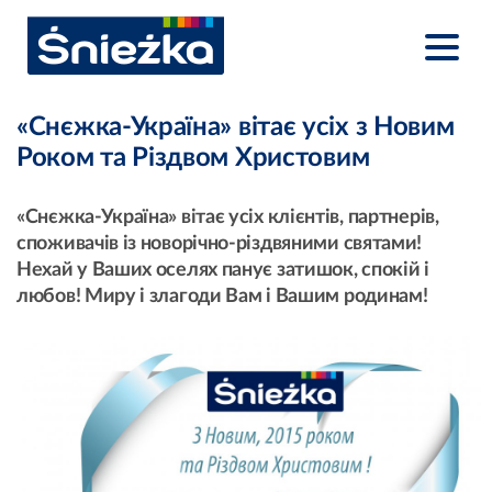
«Снєжка-Україна» вітає усіх з Новим
Роком та Різдвом Христовим
«Снєжка-Україна» вітає усіх клієнтів, партнерів,
споживачів із новорічно-різдвяними святами!
Нехай у Ваших оселях панує затишок, спокій і
любов! Миру і злагоди Вам і Вашим родинам!