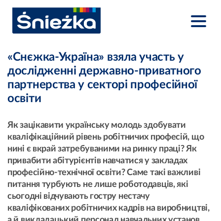
«Снєжка-Україна» взяла участь у
дослідженні державно-приватного
партнерства у секторі професійної
освіти
Як зацікавити українську молодь здобувати
кваліфікаційний рівень робітничих професій, що
нині є вкрай затребуваними на ринку праці? Як
привабити абітурієнтів навчатися у закладах
професійно-технічної освіти? Саме такі важливі
питання турбують не лише роботодавців, які
сьогодні відчувають гостру нестачу
кваліфікованих робітничих кадрів на виробництві,
а й викладацький персонал навчальних установ