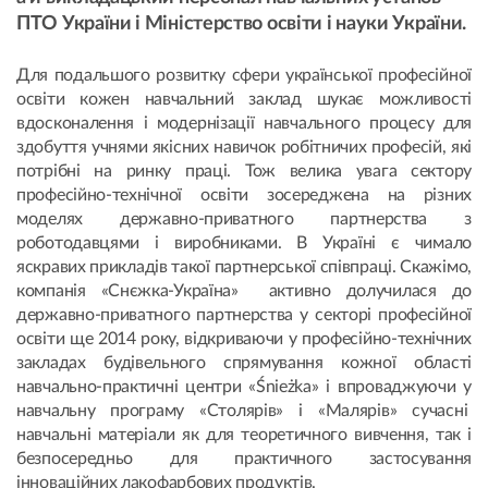
ПТО України і Міністерство освіти і науки України.
Для подальшого розвитку сфери української професійної
освіти кожен навчальний заклад шукає можливості
вдосконалення і модернізації навчального процесу для
здобуття учнями якісних навичок робітничих професій, які
потрібні на ринку праці. Тож велика увага сектору
професійно-технічної освіти зосереджена на різних
моделях державно-приватного партнерства з
роботодавцями і виробниками. В Україні є чимало
яскравих прикладів такої партнерської співпраці. Скажімо,
компанія «Снєжка-Україна» активно долучилася до
державно-приватного партнерства у секторі професійної
освіти ще 2014 року, відкриваючи у професійно-технічних
закладах будівельного спрямування кожної області
навчально-практичні центри «Śnieżka» і впроваджуючи у
навчальну програму «Столярів» і «Малярів» сучасні
навчальні матеріали як для теоретичного вивчення, так і
безпосередньо для практичного застосування
інноваційних лакофарбових продуктів.