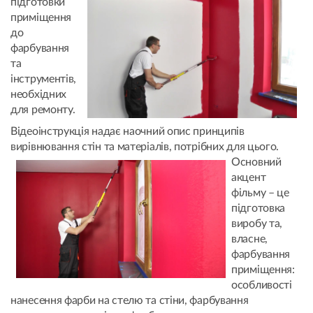
підготовки
приміщення
до
фарбування
та
інструментів,
необхідних
для ремонту.
Відеоінструкція надає наочний опис принципів
вирівнювання стін та матеріалів, потрібних для цього.
Основний
акцент
фільму – це
підготовка
виробу та,
власне,
фарбування
приміщення:
особливості
нанесення фарби на стелю та стіни, фарбування