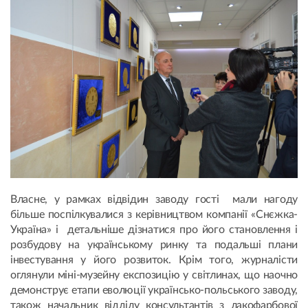
Власне, у рамках відвідин заводу гості мали нагоду
більше поспілкувалися з керівництвом компанії «Снєжка-
Україна» і детальніше дізнатися про його становлення і
розбудову на українському ринку та подальші плани
інвестування у його розвиток. Крім того, журналісти
оглянули міні-музейну експозицію у світлинах, що наочно
демонструє етапи еволюції українсько-польського заводу,
також начальник відділу консультантів з лакофарбової