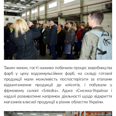
Таким чином, гості наживо побачили процес виробництва
фарб у цеху водоемульсійних фарб, на складі готової
продукції мали можливість поспостерігати за етапами
відвантаження продукції до клієнтів, і побували у
фірмовому салоні «Sniezka». Адже «Снєжка-Україна» і
надалі розвиватиме напрямок діяльності щодо відкриття
магазинів власної продукції в різних областях України.