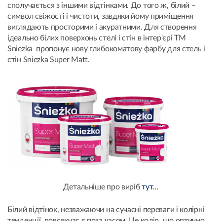
сполучається з іншими відтінками. До того ж, білий –
символ свіжості і чистоти, завдяки йому приміщення
виглядають просторими і акуратними. Для створення
ідеально білих поверхонь стелі і стін в інтер'єрі ТМ
Sniezka пропонує нову глибокоматову фарбу для стель і
стін Sniezka Super Matt.
Детальніше про виріб
тут...
Білий відтінок, незважаючи на сучасні переваги і колірні
тенденції, повсякчас є поза часом. Це колір, що оптично