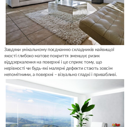
Завдяки унікальному поєднанню складників найвищої
якості глибоко матове покриття зменшує ризик
віддзеркалення на поверхні і це сприяє тому, що
нерівності чи будь-які малярні дефекти стають зовсім
непомітними, а поверхні – візуально гладкі і привабливі.