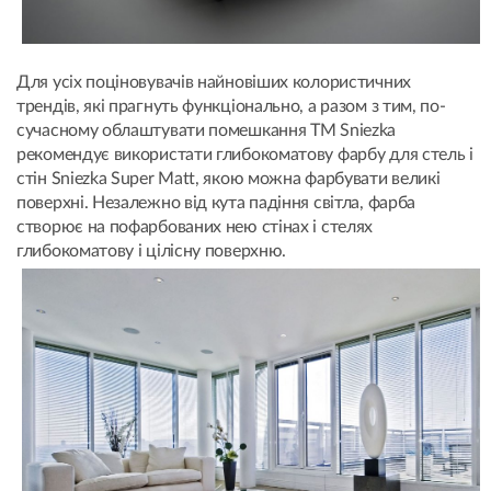
Для усіх поціновувачів найновіших колористичних
трендів, які прагнуть функціонально, а разом з тим, по-
сучасному облаштувати помешкання ТМ Sniezka
рекомендує використати глибокоматову фарбу для стель і
стін Sniezka Super Matt, якою можна фарбувати великі
поверхні. Незалежно від кута падіння світла, фарба
створює на пофарбованих нею стінах і стелях
глибокоматову і цілісну поверхню.