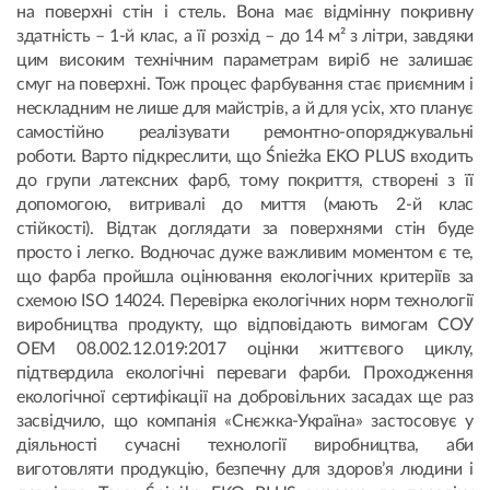
на поверхні стін і стель. Вона має відмінну покривну
здатність – 1-й клас, а її розхід – до 14 м² з літри, завдяки
цим високим технічним параметрам виріб не залишає
смуг на поверхні. Тож процес фарбування стає приємним і
нескладним не лише для майстрів, а й для усіх, хто планує
самостійно реалізувати ремонтно-опоряджувальні
роботи. Варто підкреслити, що Śnieżka EKO PLUS входить
до групи латексних фарб, тому покриття, створені з її
допомогою, витривалі до миття (мають 2-й клас
стійкості). Відтак доглядати за поверхнями стін буде
просто і легко. Водночас дуже важливим моментом є те,
що фарба пройшла оцінювання екологічних критеріїв за
схемою ISO 14024. Перевірка екологічних норм технології
виробництва продукту, що відповідають вимогам COУ
ОЕМ 08.002.12.019:2017 оцінки життєвого циклу,
підтвердила екологічні переваги фарби. Проходження
екологічної сертифікації на добровільних засадах ще раз
засвідчило, що компанія «Снєжка-Україна» застосовує у
діяльності сучасні технології виробництва, аби
виготовляти продукцію, безпечну для здоров’я людини і