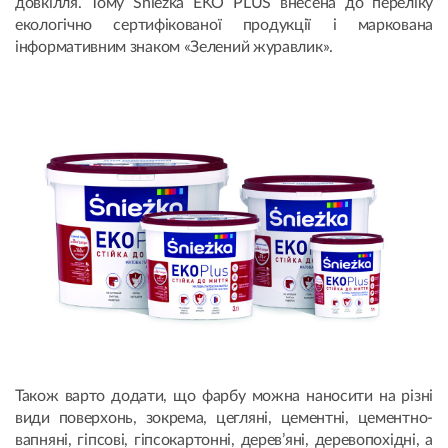
довкілля. Тому Śnieżka EKO PLUS внесена до переліку
екологічно сертифікованої продукції і маркована
інформативним знаком «Зелений журавлик».
Також варто додати, що фарбу можна наносити на різні
види поверхонь, зокрема, цегляні, цементні, цементно-
вапняні, гіпсові, гіпсокартонні, дерев’яні, деревопохідні, а