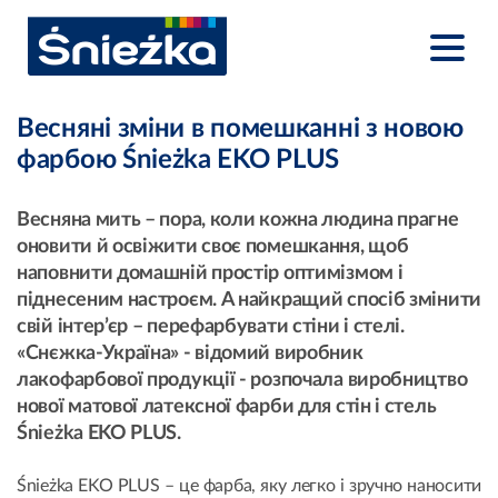
Весняні зміни в помешканні з новою
фарбою Śnieżka EKO PLUS
Весняна мить – пора, коли кожна людина прагне
оновити й освіжити своє помешкання, щоб
наповнити домашній простір оптимізмом і
піднесеним настроєм. А найкращий спосіб змінити
свій інтер’єр – перефарбувати стіни і стелі.
«Снєжка-Україна» - відомий виробник
лакофарбової продукції - розпочала виробництво
нової матової латексної фарби для стін і стель
Śnieżka EKO PLUS.
Śnieżka EKO PLUS – це фарба, яку легко і зручно наносити