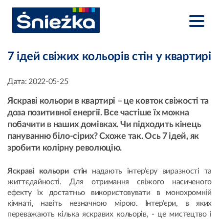
7 ідей свіжих кольорів стін у квартирі
Дата:
2022-05-25
Яскраві кольори в квартирі – це ковток свіжості та
доза позитивної енергії. Все частіше їх можна
побачити в наших домівках. Чи підходить кінець
пануванню біло-сірих? Схоже так. Ось 7 ідей, як
зробити колірну революцію.
Яскраві кольори стін
надають інтер’єру виразності та
життєдайності. Для отримання свіжого насиченого
ефекту їх достатньо використовувати в монохромній
кімнаті, навіть незначною мірою. Інтер’єри, в яких
переважають кілька яскравих кольорів, - це мистецтво і