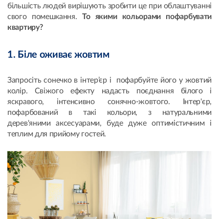
більшість людей вирішують зробити це при облаштуванні
свого помешкання.
То якими кольорами пофарбувати
квартиру?
1. Біле оживає жовтим
Запросіть сонечко в інтер’єр і пофарбуйте його у жовтий
колір. Свіжого ефекту надасть поєднання білого і
яскравого, інтенсивно сонячно-жовтого. Інтер'єр,
пофарбований в такі кольори, з натуральними
дерев'яними аксесуарами, буде дуже оптимістичним і
теплим для прийому гостей.