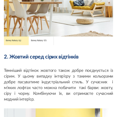
2. Жовтий серед сірих відтінків
Темніший відтінок жовтого також добре поєднується із
сірим. У цьому випадку інтер’єру з такими кольорами
добре пасуватиме індустріальний стиль. У сучасних і
м’яких лофтах часто можна побачити такі барви: жовту,
сіру і чорну. Комбінуючи їх, ви отримаєте сучасний
модний інтер’єр.