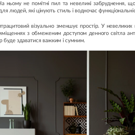
 На ньому не помітні пил та невеликі забруднення, що
 для людей, які цінують стиль і водночас функціональні
нтрацитовий візуально зменшує простір. У невеликих
 приміщеннях з обмеженим доступом денного світла а
ір буде здаватися важким і сумним.