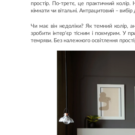
простір. По-третє, це практичний колір.
кімнати чи вітальні. Антрацитовий – вибір
Чи має він недоліки? Як темний колір, а
зробити інтер'єр тісним і похмурим. У
темряви. Без належного освітлення прост