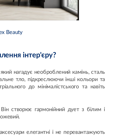
ex Beauty
млення інтер'єру?
 який нагадує необроблений камінь, сталь
еальне тло, підкреслюючи інші кольори та
ріального до мінімалістського та навіть
Він створює гармонійний дует з білим і
 рожевий.
 аксесуари елегантні і не перевантажують