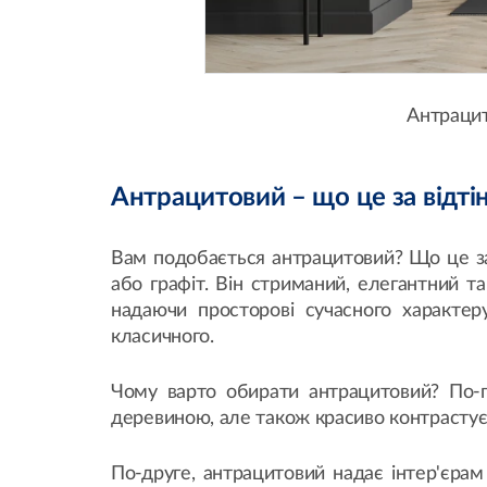
Антрацит
Антрацитовий – що це за відті
Вам подобається антрацитовий? Що це за 
або графіт. Він стриманий, елегантний т
надаючи просторові сучасного характеру
класичного.
Чому варто обирати антрацитовий? По-п
деревиною, але також красиво контрастує 
По-друге, антрацитовий надає інтер'єрам