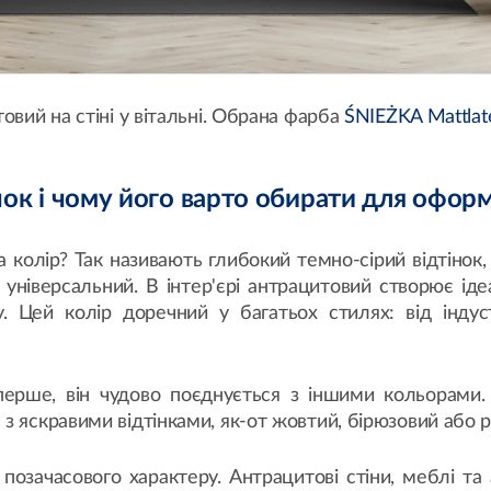
овий на стіні у вітальні. Обрана фарба
ŚNIEŻKA Mattlat
нок і чому його варто обирати для офор
колір? Так називають глибокий темно-сірий відтінок,
а універсальний. В інтер'єрі антрацитовий створює ід
. Цей колір доречний у багатьох стилях: від індуст
ерше, він чудово поєднується з іншими кольорами. 
з яскравими відтінками, як-от жовтий, бірюзовий або
 позачасового характеру. Антрацитові стіни, меблі та