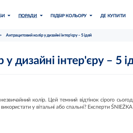
БИ
ПОРАДИ
ПІДБІР КОЛЬОРУ
ДЕ КУПИТИ
Антрацитовий колір у дизайні інтер'єру – 5 ідей
у дизайні інтер'єру – 5 і
незвичайний колір. Цей темний відтінок сірого сього
 використати у вітальні або спальні? Експерти ŚNIEŻKA