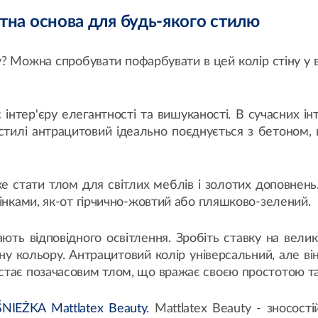
нтна основа для будь-якого стилю
? Можна спробувати пофарбувати в цей колір стіну у віта
 інтер'єру елегантності та вишуканості. В сучасних ін
 стилі антрацитовий ідеально поєднується з бетоном,
е стати тлом для світлих меблів і золотих доповнень.
тінками, як-от гірчично-жовтий або пляшково-зелений.
ють відповідного освітлення. Зробіть ставку на вели
ину кольору. Антрацитовий колір універсальний, але в
 стає позачасовим тлом, що вражає своєю простотою т
ŚNIEŻKA Mattlatex Beauty
. Mattlatex Beauty - зносост