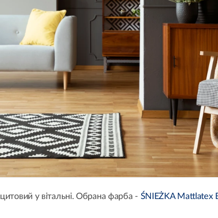
цитовий у вітальні. Обрана фарба -
ŚNIEŻKA Mattlatex 