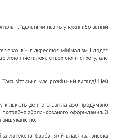
льні, їдальні чи навіть у кухні або ванній
тер’єрах він підкреслює мінімалізм і додає
 цеглою і металом, створюючи строгу, але
 Така вітальня має розкішний вигляд! Цей
ку кількість денного світла або продумано
ін потребує збалансованого оформлення. З
а вишуканістю.
ійка латексна фарба, якій властива висока