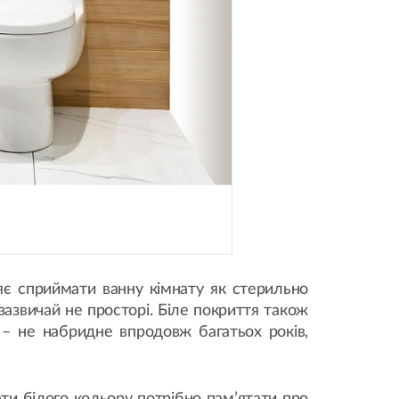
ляє сприймати ванну кімнату як стерильно
зазвичай не просторі. Біле покриття також
– не набридне впродовж багатьох років,