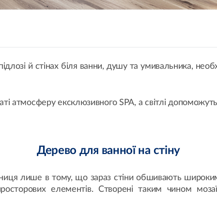
ідлозі й стінах біля ванни, душу та умивальника, необ
.
наті атмосферу ексклюзивного SPA, а світлі допоможу
Дерево для ванної на стіну
Різниця лише в тому, що зараз стіни обшивають широ
росторових елементів. Створені таким чином моза