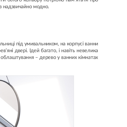
ати білого кольору потрібно пам’ятати про
аз надзвичайно модно.
тільниці під умивальником, на корпусі ванни
’яні двері. Ідей багато, і навіть невелика
а облаштування – дерево у ванних кімнатах