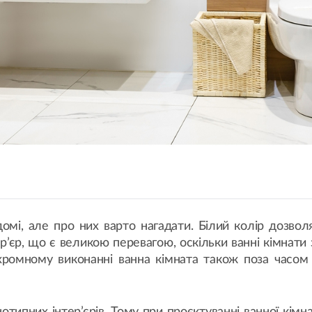
домі, але про них варто нагадати. Білий колір дозво
ер’єр, що є великою перевагою, оскільки ванні кімнати 
хромному виконанні ванна кімната також поза часом 