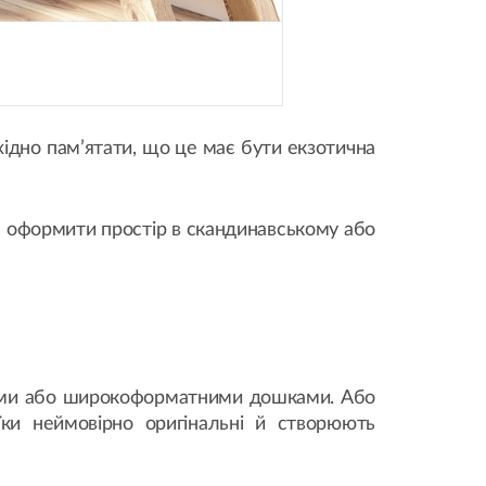
хідно пам’ятати, що це має бути екзотична
ть оформити простір в скандинавському або
кими або широкоформатними дошками. Або
їки неймовірно оригінальні й створюють