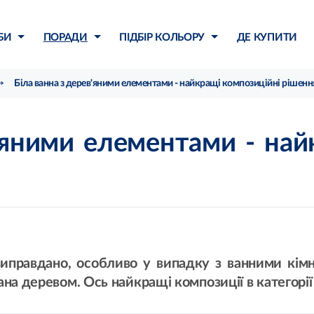
БИ
ПОРАДИ
ПІДБІР КОЛЬОРУ
ДЕ КУПИТИ
Біла ванна з дерев'яними елементами - найкращі композиційні рішенн
в'яними елементами - най
иправдано, особливо у випадку з ванними кімн
а деревом. Ось найкращі композиції в категорії 