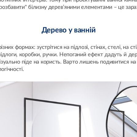
типних інтер’єрів. Тому при проєктуванні ванної кімн
 "розбавити" білизну дерев’яними елементами – це зар
Дерево у ванній
ізних формах: зустрітися на підлозі, стінах, стелі, на с
ідлоги, коробки, ручки. Непоганий ефект дадуть й дерев
і візуально піде на користь. Варто лишень подивитися н
огічності.