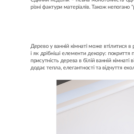
Єдиний недолік – певна монотонність одно
різні фактури матеріалів. Також непогано
Дерево у ванній кімнаті може втілитися в р
і як дрібніші елементи декору: покриття п
присутність дерева в білій ванній кімнат
додає тепла, елегантності та відчуття екол