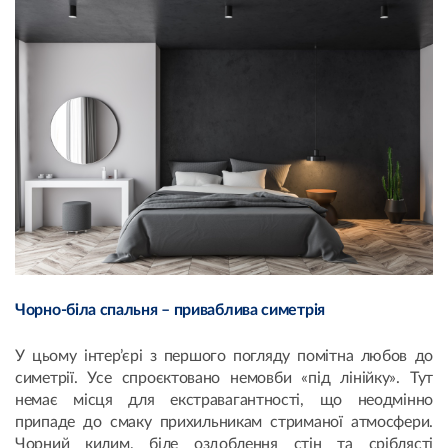
Чорно-біла спальня – приваблива симетрія
У цьому інтер’єрі з першого погляду помітна любов до
симетрії. Усе спроєктовано немовби «під лінійку». Тут
немає місця для екстравагантності, що неодмінно
припаде до смаку прихильникам стриманої атмосфери.
Чорний килим, біле оздоблення стін та сріблясті