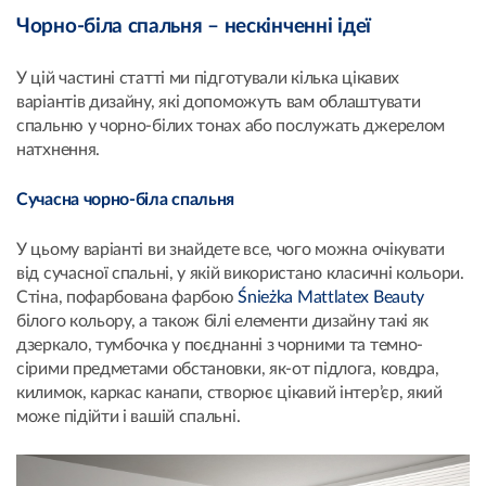
Чорно-біла спальня – нескінченні ідеї
У цій частині статті ми підготували кілька цікавих
варіантів дизайну, які допоможуть вам облаштувати
спальню у чорно-білих тонах або послужать джерелом
натхнення.
Сучасна чорно-біла спальня
У цьому варіанті ви знайдете все, чого можна очікувати
від сучасної спальні, у якій використано класичні кольори.
Стіна, пофарбована фарбою
Śnieżka Mattlatex Beauty
білого кольору, а також білі елементи дизайну такі як
дзеркало, тумбочка у поєднанні з чорними та темно-
сірими предметами обстановки, як-от підлога, ковдра,
килимок, каркас канапи, створює цікавий інтер’єр, який
може підійти і вашій спальні.