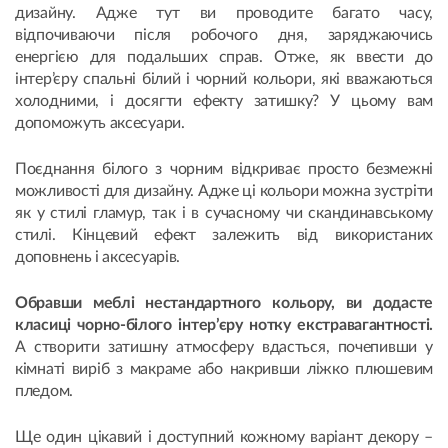
дизайну. Адже тут ви проводите багато часу,
відпочиваючи після робочого дня, заряджаючись
енергією для подальших справ. Отже, як ввести до
інтер’єру спальні білий і чорний кольори, які вважаються
холодними, і досягти ефекту затишку? У цьому вам
допоможуть аксесуари.
Поєднання білого з чорним відкриває просто безмежні
можливості для дизайну. Адже ці кольори можна зустріти
як у стилі гламур, так і в сучасному чи скандинавському
стилі. Кінцевий ефект залежить від використаних
доповнень і аксесуарів.
Обравши меблі нестандартного кольору, ви додасте
класиці чорно-білого інтер’єру нотку екстравагантності.
А створити затишну атмосферу вдасться, почепивши у
кімнаті виріб з макраме або накривши ліжко плюшевим
пледом.
Ще один цікавий і доступний кожному варіант декору –