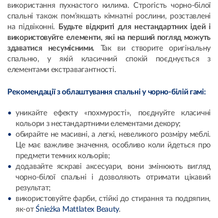
використання пухнастого килима. Строгість чорно-білої
спальні також пом’якшать кімнатні рослини, розставлені
на підвіконні.
Будьте відкриті для нестандартних ідей і
використовуйте елементи, які на перший погляд можуть
здаватися несумісними.
Так ви створите оригінальну
спальню, у якій класичний спокій поєднується з
елементами екстравагантності.
Рекомендації з облаштування спальні у чорно-білій гамі:
уникайте ефекту «похмурості», поєднуйте класичні
кольори з нестандартними елементами декору;
обирайте не масивні, а легкі, невеликого розміру меблі.
Це має важливе значення, особливо коли йдеться про
предмети темних кольорів;
додавайте яскраві аксесуари, вони змінюють вигляд
чорно-білої спальні і дозволяють отримати цікавий
результат;
використовуйте фарби, стійкі до стирання та подряпин,
як-от
Śnieżka Mattlatex Beauty
.