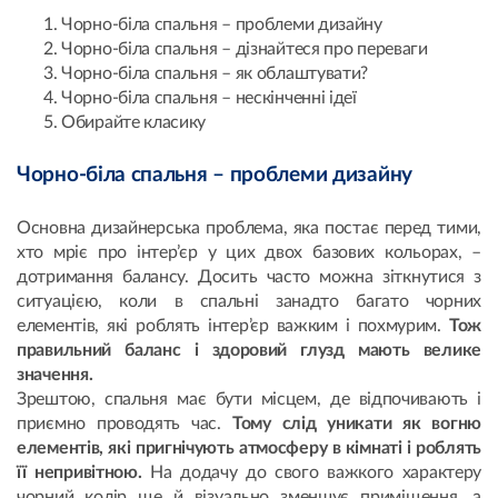
Чорно-біла спальня – проблеми дизайну
Чорно-біла спальня – дізнайтеся про переваги
Чорно-біла спальня – як облаштувати?
Чорно-біла спальня – нескінченні ідеї
Обирайте класику
Чорно-біла спальня – проблеми дизайну
Основна дизайнерська проблема, яка постає перед тими,
хто мріє про інтер’єр у цих двох базових кольорах, –
дотримання балансу. Досить часто можна зіткнутися з
ситуацією, коли в спальні занадто багато чорних
елементів, які роблять інтер’єр важким і похмурим.
Тож
правильний баланс і здоровий глузд мають велике
значення.
Зрештою, спальня має бути місцем, де відпочивають і
приємно проводять час.
Тому слід уникати як вогню
елементів, які пригнічують атмосферу в кімнаті і роблять
її непривітною.
На додачу до свого важкого характеру
чорний колір ще й візуально зменшує приміщення, а