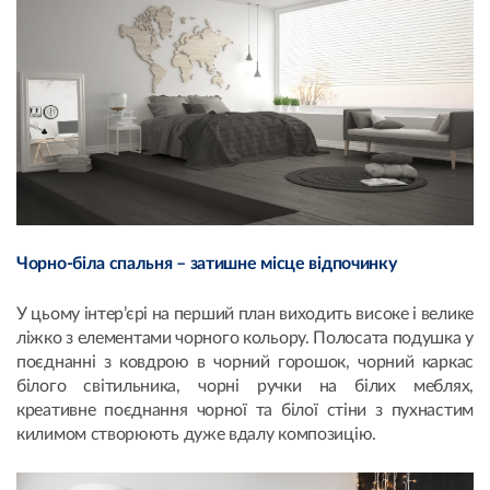
Чорно-біла спальня – затишне місце відпочинку
У цьому інтер’єрі на перший план виходить високе і велике
ліжко з елементами чорного кольору. Полосата подушка у
поєднанні з ковдрою в чорний горошок, чорний каркас
білого світильника, чорні ручки на білих меблях,
креативне поєднання чорної та білої стіни з пухнастим
килимом створюють дуже вдалу композицію.