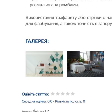
розмальована ромбами.
Використання трафарету або стрічки є на
для фарбування, а також точність є запор
ГАЛЕРЕЯ:
Оцініть статтю:
Середня оцінка:
0,0
- Кількість голосів:
0
Автор:
Śnieżka UA