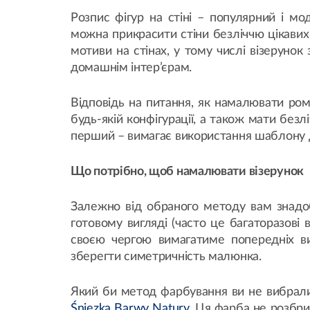
Розпис фігур на стіні – популярний і м
можна прикрасити стіни безліччю цікавих 
мотиви на стінах, у тому числі візерунок
домашнім інтер’єрам.
Відповідь на питання, як намалювати ром
будь-якій конфігурації, а також мати безл
перший – вимагає використання шаблону дл
Що потрібно, щоб намалювати візерунок
Залежно від обраного методу вам знадоб
готовому вигляді (часто це багаторазові 
своєю чергою вимагатиме попередніх ви
зберегти симетричність малюнка.
Який би метод фарбування ви не вибрали
Śniezka Barwy Natury
. Ця фарба не розбр