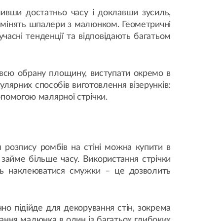
ливши достатньо часу і доклавши зусиль,
 замінять шпалери з малюнком. Геометричні
учасні тенденції та відповідають багатьом
и всю обрану площину, виступати окремо в
пулярних способів виготовлення візерунків:
опомогою малярної стрічки.
 розпису ромбів на стіні можна купити в
, займе більше часу. Використання стрічки
уть наклеюватися смужки – це дозволить
о підійде для декорування стін, зокрема
ання малюнка в один із багатьох глибоких