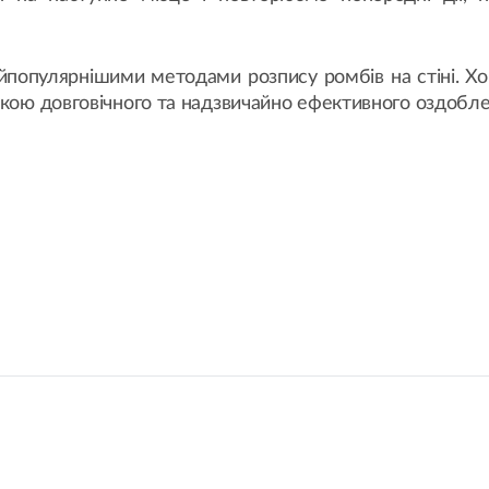
йпопулярнішими методами розпису ромбів на стіні. Х
укою довговічного та надзвичайно ефективного оздобле