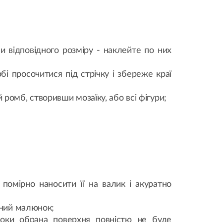
ми відповідного розміру - наклейте по них
і просочитися під стрічку і збереже краї
омб, створивши мозаїку, або всі фігури;
помірно наносити її на валик і акуратно
ений малюнок;
поки обрана поверхня повністю не буде