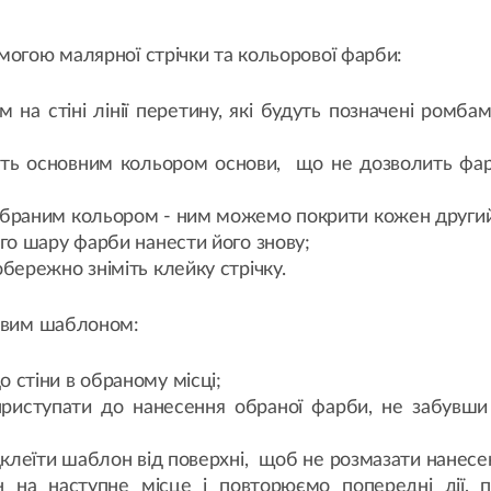
могою малярної стрічки та кольорової фарби:
 на стіні лінії перетину, які будуть позначені ромба
ють основним кольором основи, що не дозволить фарб
браним кольором - ним можемо покрити кожен другий р
го шару фарби нанести його знову;
бережно зніміть клейку стрічку.
товим шаблоном:
 стіни в обраному місці;
риступати до нанесення обраної фарби, не забувши 
ідклеїти шаблон від поверхні, щоб не розмазати нанес
 на наступне місце і повторюємо попередні дії, 