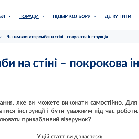
БИ
ПОРАДИ
ПІДБІР КОЛЬОРУ
ДЕ КУПИТИ
Як намалювати ромби на стіні – покрокова інструкція
и на стіні – покрокова і
ання, яке ви можете виконати самостійно. Для 
тися інструкції і бути уважним під час роботи
амалювати привабливий візерунок?
У цій статті ви дізнаєтеся: