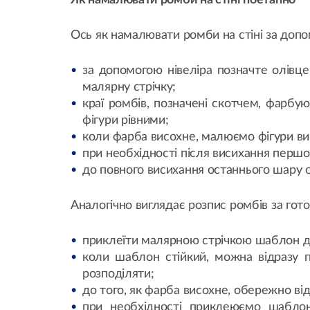
Як намалювати ромби на стіні поетапно
Ось як намалювати ромби на стіні за допо
за допомогою нівеліра позначте олівцем
малярну стрічку;
краї ромбів, позначені скотчем, фарбу
фігури рівними;
коли фарба висохне, малюємо фігури ви
при необхідності після висихання першо
до повного висихання останнього шару о
Аналогічно виглядає розпис ромбів за го
приклеїти малярною стрічкою шаблон до
коли шаблон стійкий, можна відразу п
розподіляти;
до того, як фарба висохне, обережно в
при необхідності приклеюємо шаблон