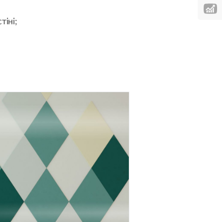
тіні;