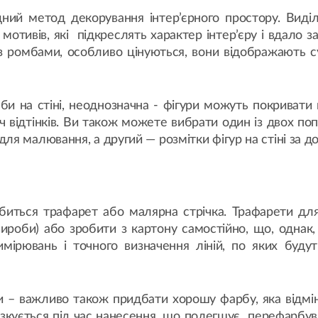
одний метод декорування інтер’єрного простору. Виді
мотивів, які підкреслять характер інтер’єру і вдало
 з ромбами, особливо цінуються, вони відображають с
би на стіні, неоднозначна - фігури можуть покриват
іч відтінків. Ви також можете вибрати один із двох по
я малювання, а другий — розмітки фігур на стіні за д
иться трафарет або малярна стрічка. Трафарети для
вироби) або зробити з картону самостійно, що, однак
мірювань і точного визначення ліній, по яких буд
 – важливо також придбати хорошу фарбу, яка відмінн
изкується під час нанесення, що полегшує перефарбув