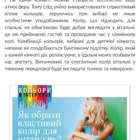
і тій самій кімнаті можна створити абсолютно іншу
атмосферу. Тому слід уміло використовувати сприятливий
вплив кольорів, керуючись при виборі не лише
особистими уподобаннями. Колір, що підходить для
спальні, не обов’язково буде добре виглядати у вітальні,
де ми приймаємо гостей та проводимо час у сімейному
колі. Комбінації кольорів, вибрані для дитячої кімнати,
напевне не сподобаються бунтівному підлітку. Колір, який
у ванній кімнаті діє релаксуюче, в їдальні може позбавити
нас апетиту. Витончений та елегантний колір вітальні у
темному передпокої буде виглядати тьмяно та невиразно.