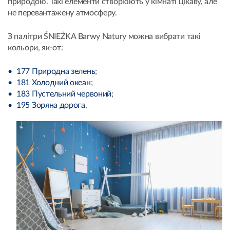
природою. Такі елементи створюють у кімнаті цікаву, але
не перевантажену атмосферу.
З палітри ŚNIEŻKA Barwy Natury можна вибрати такі
кольори, як-от:
177 Природна зелень
;
181 Холодний океан
;
183 Пустельний червоний
;
195 Зоряна дорога
.