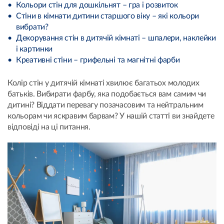
Кольори стін для дошкільнят – гра і розвиток
Стіни в кімнати дитини старшого віку – які кольори
вибрати?
Декорування стін в дитячій кімнаті – шпалери, наклейки
і картинки
Креативні стіни – грифельні та магнітні фарби
Колір стін у дитячій кімнаті хвилює багатьох молодих
батьків. Вибирати фарбу, яка подобається вам самим чи
дитині? Віддати перевагу позачасовим та нейтральним
кольорам чи яскравим барвам? У нашій статті ви знайдете
відповіді на ці питання.