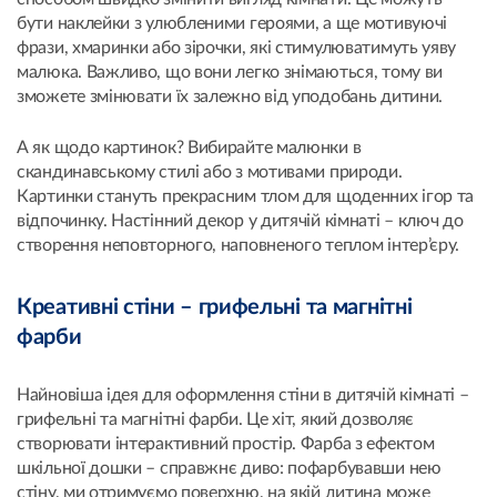
бути наклейки з улюбленими героями, а ще мотивуючі
фрази, хмаринки або зірочки, які стимулюватимуть уяву
малюка. Важливо, що вони легко знімаються, тому ви
зможете змінювати їх залежно від уподобань дитини.
А як щодо картинок? Вибирайте малюнки в
скандинавському стилі або з мотивами природи.
Картинки стануть прекрасним тлом для щоденних ігор та
відпочинку. Настінний декор у дитячій кімнаті – ключ до
створення неповторного, наповненого теплом інтер’єру.
Креативні стіни – грифельні та магнітні
фарби
Найновіша ідея для оформлення стіни в дитячій кімнаті –
грифельні та магнітні фарби. Це хіт, який дозволяє
створювати інтерактивний простір. Фарба з ефектом
шкільної дошки – справжнє диво: пофарбувавши нею
стіну, ми отримуємо поверхню, на якій дитина може