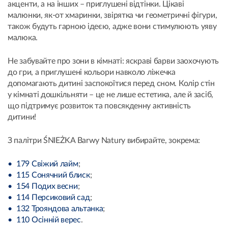
акценти, а на інших – приглушені відтінки. Цікаві
малюнки, як-от хмаринки, звірятка чи геометричні фігури,
також будуть гарною ідеєю, адже вони стимулюють уяву
малюка.
Не забувайте про зони в кімнаті: яскраві барви заохочують
до гри, а приглушені кольори навколо ліжечка
допомагають дитині заспокоїтися перед сном. Колір стін
у кімнаті дошкільняти – це не лише естетика, але й засіб,
що підтримує розвиток та повсякденну активність
дитини!
З палітри ŚNIEŻKA Barwy Natury вибирайте, зокрема:
179 Свіжий лайм
;
115 Сонячний блиск
;
154 Подих весни
;
114 Персиковий сад
;
132 Трояндова альтанка
;
110 Осінній верес
.