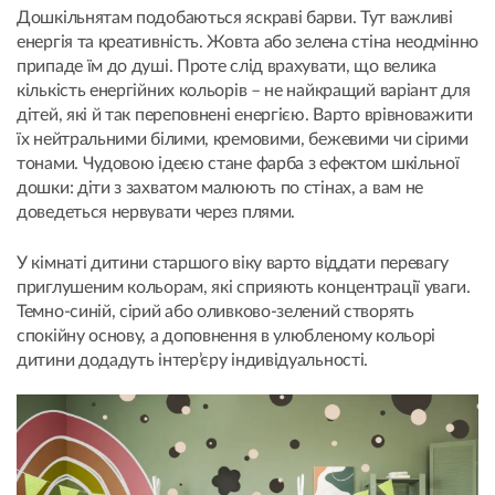
Дошкільнятам подобаються яскраві барви. Тут важливі
енергія та креативність. Жовта або зелена стіна неодмінно
припаде їм до душі. Проте слід врахувати, що велика
кількість енергійних кольорів – не найкращий варіант для
дітей, які й так переповнені енергією. Варто врівноважити
їх нейтральними білими, кремовими, бежевими чи сірими
тонами. Чудовою ідеєю стане фарба з ефектом шкільної
дошки: діти з захватом малюють по стінах, а вам не
доведеться нервувати через плями.
У кімнаті дитини старшого віку варто віддати перевагу
приглушеним кольорам, які сприяють концентрації уваги.
Темно-синій, сірий або оливково-зелений створять
спокійну основу, а доповнення в улюбленому кольорі
дитини додадуть інтер’єру індивідуальності.