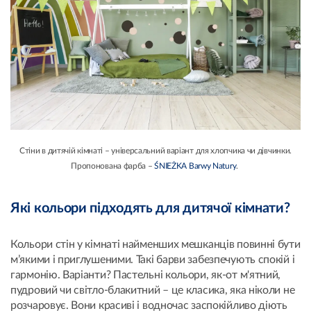
Стіни в дитячій кімнаті – універсальний варіант для хлопчика чи дівчинки.
Пропонована фарба –
ŚNIEŻKA Barwy Natury
.
Які кольори підходять для дитячої кімнати?
Кольори стін у кімнаті найменших мешканців повинні бути
м’якими і приглушеними. Такі барви забезпечують спокій і
гармонію. Варіанти? Пастельні кольори, як-от м'ятний,
пудровий чи світло-блакитний – це класика, яка ніколи не
розчаровує. Вони красиві і водночас заспокійливо діють