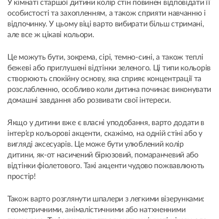
У кімнаті старшої дитини колір стін повинен відповідати її
особистості та захопленням, а також сприяти навчанню і
відпочинку. У цьому віці варто вибирати більш стримані,
але все ж цікаві кольори.
Це можуть бути, зокрема, сірі, темно-сині, а також теплі
бежеві або приглушені відтінки зеленого. Ці типи кольорів
створюють спокійну основу, яка сприяє концентрації та
розслабленню, особливо коли дитина починає виконувати
домашні завдання або розвивати свої інтереси.
Якщо у дитини вже є власні уподобання, варто додати в
інтер’єр кольорові акценти, скажімо, на одній стіні або у
вигляді аксесуарів. Це може бути улюблений колір
дитини, як-от насичений бірюзовий, помаранчевий або
відтінки фіолетового. Такі акценти чудово пожвавлюють
простір!
Також варто розглянути шпалери з легкими візерунками:
геометричними, анімалістичними або натхненними