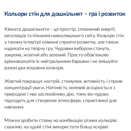
Кольори стін для дошкільнят – гра і розвиток
Кімната дошкільняти – це простір, сповнений енергії,
веселощів та пізнання навколишнього світу. Кольори стін
у такому інтер'єрі повинні сприяти розвитку, але також
надихати на творчу гру. Чудовим вибором стануть,
зокрема, жовтий або зелений. Просто обов’язково
врівноважуйте їх нейтральними барвами і не змішуйте
разом два яскравих кольори.
Жовтий покращує настрій, стимулює активність і сприяє
концентрації уваги. Натомість зелений асоціюється з
природою і має заспокійливу дію, тому він чудово
підходить для створення атмосфери, сприятливої для
навчання.
Можна зробити ставку на комбінацію різних кольорів:
скажімо, на одній стіні використати більш яскраві