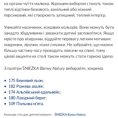
на органи чуття малюка. Хорошим вибором стануть також
теплі відтінки бежевого, ванільний або ніжний
персиковий, які створюють затишний, теплий інтер'єр.
Уникайте насичених, яскравих кольорів. Вони можуть бути
занадто збудливими і заважати дитині заспокоїтися. Якщо
мрієте про візерунки, віддайте перевагу легким мотивам:
хмаринки, зірочки, ніжні смужки. Не забувайте, що малюк
більшу частину часу проводить лежачи на спині, тому
цікаві акценти на стелі також можуть стати гарною ідеєю.
З палітри ŚNIEŻKA Barwy Natury вибирайте, зокрема:
175 Бежевий льон
;
182 Рожева азалія
;
174 Альпійський едельвейс
;
180 Лазурний берег
;
109 Польова м’ята
.
Кольори стін для дитячої кімнати –
ŚNIEŻKA Barwy Natury
.