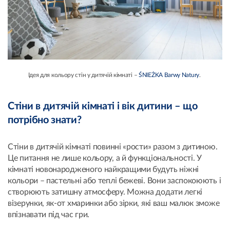
Ідея для кольору стін у дитячій кімнаті –
ŚNIEŻKA Barwy Natury
.
Стіни в дитячій кімнаті і вік дитини – що
потрібно знати?
Стіни в дитячій кімнаті повинні «рости» разом з дитиною.
Це питання не лише кольору, а й функціональності. У
кімнаті новонародженого найкращими будуть ніжні
кольори – пастельні або теплі бежеві. Вони заспокоюють і
створюють затишну атмосферу. Можна додати легкі
візерунки, як-от хмаринки або зірки, які ваш малюк зможе
впізнавати під час гри.