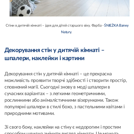
Стіни в дитячій кімнаті – ідея для дітей старшого віку. Фарба -
ŚNIEŻKA Barwy
Natury
.
Декорування стін у дитячій кімнаті –
шпалери, наклейки і картини
Декорування стін у дитячій кімнаті – це прекрасна
можливість проявити творчі здібності і створити простір,
сповнений магії. Сьогодні знову в моді шпалери в
сучасних варіантах – з легкими геометричними,
рослинними або анімалістичними візерунками. Також
популярні шпалери в стилі бохо, з пастельними квітами і
природними мотивами.
Зі свого боку, наклейки на стіну є недорогим і простим
способом швидко змінити вигляд кімнати. Це можуть