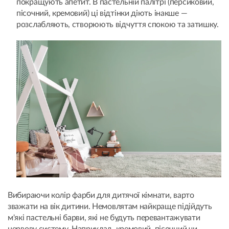
покращують апетит. В пастельній палітрі (персиковий,
пісочний, кремовий) ці відтінки діють інакше —
розслабляють, створюють відчуття спокою та затишку.
Вибираючи колір фарби для дитячої кімнати, варто
зважати на вік дитини. Немовлятам найкраще підійдуть
м'які пастельні барви, які не будуть перевантажувати
нервову систему. Наприклад, кремовий, пісочний чи