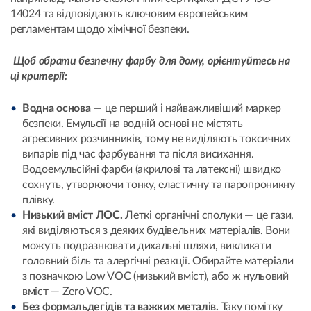
14024 та відповідають ключовим європейським
регламентам щодо хімічної безпеки.
Щоб обрати безпечну фарбу для дому, орієнтуйтесь на
ці критерії:
Водна основа
— це
перший і найважливіший маркер
безпеки. Емульсії на водній основі не містять
агресивних розчинників, тому не виділяють токсичних
випарів під час фарбування та після висихання.
Водоемульсійні фарби (акрилові та латексні) швидко
сохнуть, утворюючи тонку, еластичну та паропроникну
плівку.
Низький вміст ЛОС.
Леткі органічні сполуки — це гази,
які виділяються з деяких будівельних матеріалів. Вони
можуть подразнювати дихальні шляхи, викликати
головний біль та алергічні реакції. Обирайте матеріали
з позначкою Low VOC (низький вміст), або ж нульовий
вміст — Zero VOC.
Без формальдегідів та важких металів.
Таку помітку