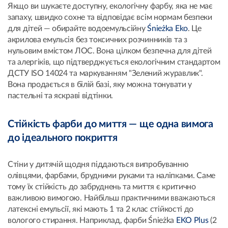
Якщо ви шукаєте доступну, екологічну фарбу, яка не має
запаху, швидко сохне та відповідає всім нормам безпеки
для дітей — обирайте водоемульсійну
Śnieżka Eko
. Це
акрилова емульсія без токсичних розчинників та з
нульовим вмістом ЛОС. Вона цілком безпечна для дітей
та алергіків, що підтверджується екологічним стандартом
ДСТУ ISO 14024 та маркуванням "Зелений журавлик".
Вона продається в білій базі, яку можна тонувати у
пастельні та яскраві відтінки.
Стійкість фарби до миття — ще одна вимога
до ідеального покриття
Стіни у дитячій щодня піддаються випробуванню
олівцями, фарбами, брудними руками та наліпками. Саме
тому їх стійкість до забруднень та миття є критично
важливою вимогою. Найбільш практичними вважаються
латексні емульсії, які мають 1 та 2 клас стійкості до
вологого стирання. Наприклад, фарби Śnieżka
EKO Plus
(2