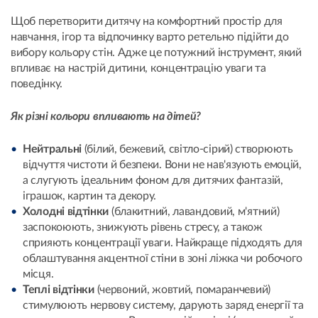
Щоб перетворити дитячу на комфортний простір для
навчання, ігор та відпочинку варто ретельно підійти до
вибору кольору стін. Адже це потужний інструмент, який
впливає на настрій дитини, концентрацію уваги та
поведінку.
Як різні кольори впливають на дітей?
Нейтральні
(білий, бежевий, світло-сірий) створюють
відчуття чистоти й безпеки. Вони не нав'язують емоцій,
а слугують ідеальним фоном для дитячих фантазій,
іграшок, картин та декору.
Холодні відтінки
(блакитний, лавандовий, м'ятний)
заспокоюють, знижують рівень стресу, а також
сприяють концентрації уваги. Найкраще підходять для
облаштування акцентної стіни в зоні ліжка чи робочого
місця.
Теплі відтінки
(червоний, жовтий, помаранчевий)
стимулюють нервову систему, дарують заряд енергії та