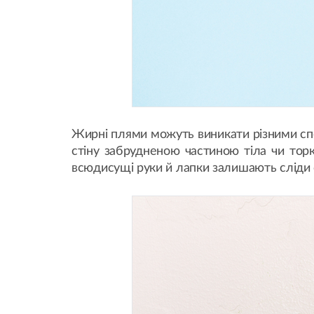
Жирні плями можуть виникати різними спос
стіну забрудненою частиною тіла чи то
всюдисущі руки й лапки залишають сліди с