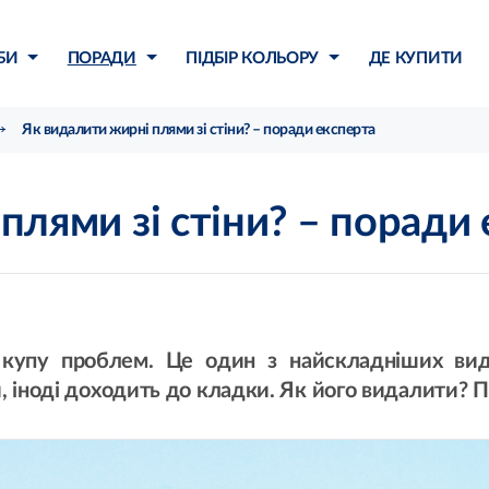
БИ
ПОРАДИ
ПІДБІР КОЛЬОРУ
ДЕ КУПИТИ
Як видалити жирні плями зі стіни? – поради експерта
плями зі стіни? – поради
 купу проблем. Це один з найскладніших вид
, іноді доходить до кладки. Як його видалити? 