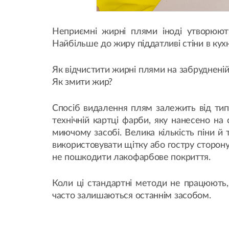
Неприємні жирні плями іноді утворюют
Найбільше до жиру піддатливі стіни в кухні
Як відчистити жирні плями на забрудненій
Як змити жир?
Спосіб видалення плям залежить від типу
технічній картці фарби, яку нанесено н
миючому засобі. Велика кількість піни й
використовувати щітку або гостру сторон
не пошкодити лакофарбове покриття.
Коли ці стандартні методи не працюють
часто залишаються останнім засобом.