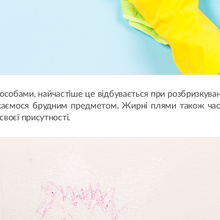
обами, найчастіше це відбувається при розбризкуванн
ркаємося брудним предметом. Жирні плями також част
воєї присутності.