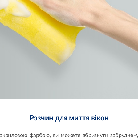
Розчин для миття вікон
акриловою фарбою, ви можете збризнути забруднену 