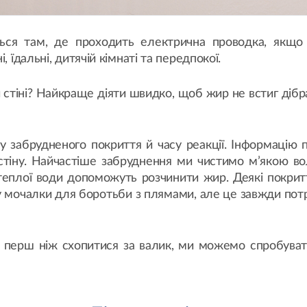
ься там, де проходить електрична проводка, якщо 
, їдальні, дитячій кімнаті та передпокої.
 стіні? Найкраще діяти швидко, щоб жир не встиг дібр
 забрудненого покриття й часу реакції. Інформацію 
а стіну. Найчастіше забруднення ми чистимо м’якою в
 теплої води допоможуть розчинити жир. Деякі покрит
у мочалки для боротьби з плямами, але це завжди по
, перш ніж схопитися за валик, ми можемо спробува