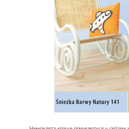
Немовлята краще почуваються у світлих кі