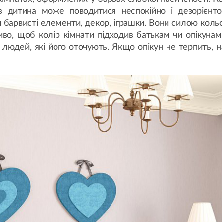
в дитина може поводитися неспокійно і дезорієнто
тити барвисті елементи, декор, іграшки. Вони силою к
иво, щоб колір кімнати підходив батькам чи опікуна
ь людей, які його оточують. Якщо опікун не терпить,