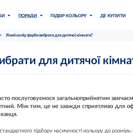
БИ
ПОРАДИ
ПІДБІР КОЛЬОРУ
ДЕ КУПИТИ
Який колір фарби вибрати для дитячої кімнати?
ибрати для дитячої кімна
то послуговуємося загальноприйнятим звичаєм і
итний. Між тим, це не завжди сприятливо для 
канця.
тандартного підбору насиченості кольору до розміру, фо