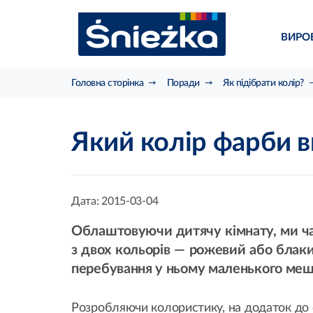
ВИРО
Головна сторінка
Поради
Як підібрати колір?
Який колір фарби в
Дата:
2015-03-04
Облаштовуючи дитячу кімнату, ми час
з двох кольорів — рожевий або блак
перебування у ньому маленького меш
Розробляючи колористику, на додаток до с