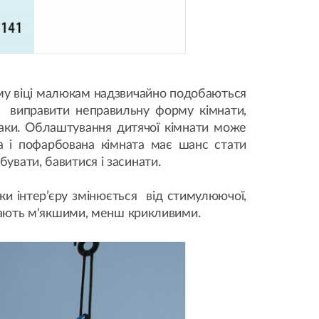
ому віці малюкам надзвичайно подобаються
, виправити неправильну форму кімнати,
смаки. Облаштування дитячої кімнати може
а і пофарбована кімната має шанс стати
увати, бавитися і засинати.
ки інтер’єру змінюється від стимулюючої,
стають м'якшими, менш крикливими.