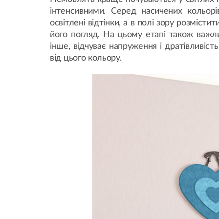
інтенсивними. Серед насичених кольорі
освітлені відтінки, а в полі зору розміс
його погляд. На цьому етапі також важл
інше, відчуває напруження і дратівливіст
від цього кольору.