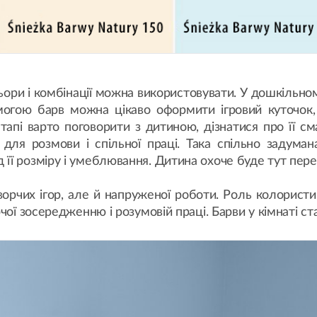
ьори і комбінації можна використовувати. У дошкільн
омогою барв можна цікаво оформити ігровий куточок
етапі варто поговорити з дитиною, дізнатися про її 
для розмови і спільної праці. Така спільно задуман
ї розміру і умеблювання. Дитина охоче буде тут переб
ворчих ігор, але й напруженої роботи. Роль колористи
чої зосередженню і розумовій праці. Барви у кімнаті 