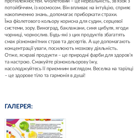
протилежностей. Фіолетовий – це нереальність, зв’язок з
потойбіччям, із космосом. Він впливає на інтуїцію, сприяє
накопиченню знань, допомагає приборкати страхи.
Їжа фіолетового кольору корисна для судин, серцевої
системи, зору. Виноград, баклажани, синя цибуля, ягоди
чорниці, чорнослив. Будь-які з цих продуктів збагатять
смак різноманітних страв та десертів. А ще допомагають
концентрації уваги, посилюють мозкову діяльність.
Отже, яскраві продукти – це природні фарби для здоров’я
та настрою. Смакуйте різнокольорову їжу,
насолоджуйтесь її приємним виглядом. Веселка на тарілці
– це здорове тіло та гармонія в душі!
ГАЛЕРЕЯ: