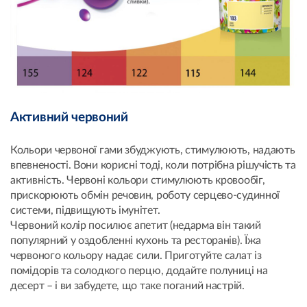
Активний червоний
Кольори червоної гами збуджують, стимулюють, надають
впевненості. Вони корисні тоді, коли потрібна рішучість та
активність. Червоні кольори стимулюють кровообіг,
прискорюють обмін речовин, роботу серцево-судинної
системи, підвищують імунітет.
Червоний колір посилює апетит (недарма він такий
популярний у оздобленні кухонь та ресторанів). Їжа
червоного кольору надає сили. Приготуйте салат із
помідорів та солодкого перцю, додайте полуниці на
десерт – і ви забудете, що таке поганий настрій.