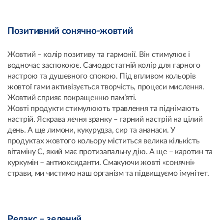
Позитивний сонячно-жовтий
Жовтий – колір позитиву та гармонії. Він стимулює і
водночас заспокоює. Самодостатній колір для гарного
настрою та душевного спокою. Під впливом кольорів
жовтої гами активізується творчість, процеси мислення.
Жовтий сприяє покращенню пам’яті.
Жовті продукти стимулюють травлення та піднімають
настрій. Яскрава яєчня зранку – гарний настрій на цілий
день. А ще лимони, кукурудза, сир та ананаси. У
продуктах жовтого кольору міститься велика кількість
вітаміну С, який має протизапальну дію. А ще – каротин та
куркумін – антиоксиданти. Смакуючи жовті «сонячні»
страви, ми чистимо наш організм та підвищуємо імунітет.
Релакс – зелений