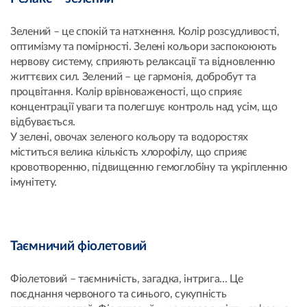
Зелений – це спокій та натхнення. Колір розсудливості,
оптимізму та помірності. Зелені кольори заспокоюють
нервову систему, сприяють релаксації та відновленню
життєвих сил. Зелений – це гармонія, добробут та
процвітання. Колір врівноваженості, що сприяє
концентрації уваги та полегшує контроль над усім, що
відбувається.
У зелені, овочах зеленого кольору та водоростях
міститься велика кількість хлорофілу, що сприяє
кровотворенню, підвищенню гемоглобіну та укріпленню
імунітету.
Таємничий фіолетовий
Фіолетовий – таємничість, загадка, інтрига... Це
поєднання червоного та синього, сукупність