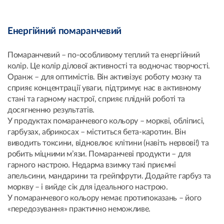
Енергійний помаранчевий
Помаранчевий – по-особливому теплий та енергійний
колір. Це колір ділової активності та водночас творчості.
Оранж – для оптимістів. Він активізує роботу мозку та
сприяє концентрації уваги, підтримує нас в активному
стані та гарному настрої, сприяє плідній роботі та
досягненню результатів.
У продуктах помаранчевого кольору – моркві, обліписі,
гарбузах, абрикосах – міститься бета-каротин. Він
виводить токсини, відновлює клітини (навіть нервові!) та
робить міцними м’язи. Помаранчеві продукти – для
гарного настрою. Недарма взимку такі приємні
апельсини, мандарини та грейпфрути. Додайте гарбуз та
моркву – і вийде сік для ідеального настрою.
У помаранчевого кольору немає протипоказань – його
«передозування» практично неможливе.