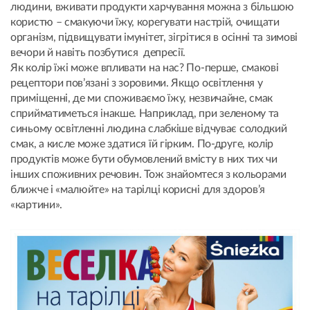
людини, вживати продукти харчування можна з більшою
користю – смакуючи їжу, корегувати настрій, очищати
організм, підвищувати імунітет, зігрітися в осінні та зимові
вечори й навіть позбутися депресії.
Як колір їжі може впливати на нас? По-перше, смакові
рецептори пов’язані з зоровими. Якщо освітлення у
приміщенні, де ми споживаємо їжу, незвичайне, смак
сприйматиметься інакше. Наприклад, при зеленому та
синьому освітленні людина слабкіше відчуває солодкий
смак, а кисле може здатися їй гірким. По-друге, колір
продуктів може бути обумовлений вмісту в них тих чи
інших споживних речовин. Тож знайомтеся з кольорами
ближче і «малюйте» на тарілці корисні для здоров’я
«картини».