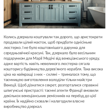
Колись дзеркала коштували так дорого, що аристократи
продавали цілий маєток, щоб придбати однісіньке
люстерко. І не було коштовнішого дарунка для
середньовічної красуні. Так, дзеркало було весільним
подарунком для Марії Медічі від венеціанського уряду,
адже вартість навіть невеликого люстерка сягала
кошторису будівництва дерев'яного корабля. Така висока
ціна на найкращі з них – скляні – трималася тому, що
таємницею виготовлення володіли тільки майстри
Венеції. Щоб дізнатися секрет, розгорталися справжні
шпигунські пристрасті: таємні агенти Франції вмовили
декількох венеціанських ремісників на переїзд до цієї
країни. Їх надійно сховали і налагодили власне
виробництво дзеркал.