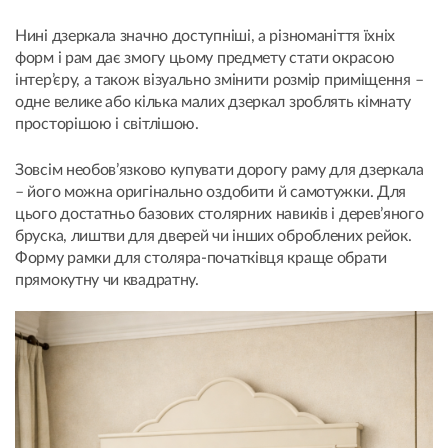
Нині дзеркала значно доступніші, а різноманіття їхніх
форм і рам дає змогу цьому предмету стати окрасою
інтер’єру, а також візуально змінити розмір приміщення –
одне велике або кілька малих дзеркал зроблять кімнату
просторішою і світлішою.
Зовсім необов’язково купувати дорогу раму для дзеркала
– його можна оригінально оздобити й самотужки. Для
цього достатньо базових столярних навиків і дерев’яного
бруска, лиштви для дверей чи інших оброблених рейок.
Форму рамки для столяра-початківця краще обрати
прямокутну чи квадратну.