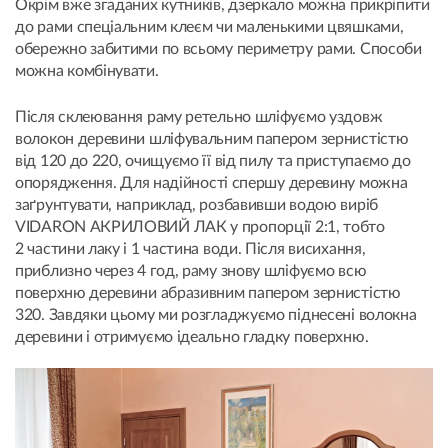
Окрім вже згаданих кутників, дзеркало можна прикріпити
до рами спеціальним клеєм чи маленькими цвяшками,
обережно забитими по всьому периметру рами. Способи
можна комбінувати.
Після склеювання раму ретельно шліфуємо уздовж
волокон деревини шліфувальним папером зернистістю
від 120 до 220, очищуємо її від пилу та приступаємо до
опорядження.
Для надійності спершу деревину можна
заґрунтувати, наприклад, розбавивши водою виріб
VIDARON АКРИЛОВИЙ ЛАК у пропорції 2:1, тобто
2 частини лаку і 1 частина води. Після висихання,
приблизно через 4 год, раму знову шліфуємо всю
поверхню деревини абразивним папером зернистістю
320. Завдяки цьому ми розгладжуємо піднесені волокна
деревини і отримуємо ідеально гладку поверхню.