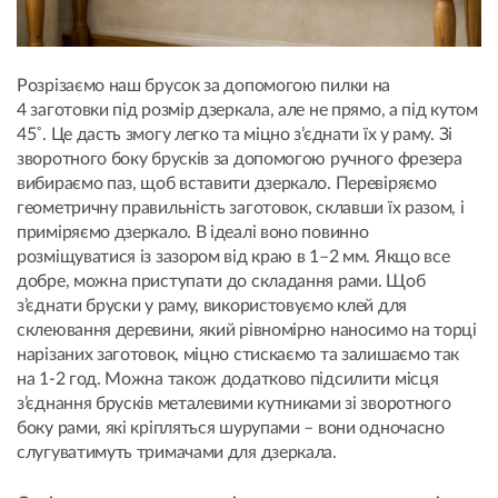
Розрізаємо наш брусок за допомогою пилки на
4 заготовки під розмір дзеркала, але не прямо, а під кутом
45˚. Це дасть змогу легко та міцно з’єднати їх у раму. Зі
зворотного боку брусків за допомогою ручного фрезера
вибираємо паз, щоб вставити дзеркало. Перевіряємо
геометричну правильність заготовок, склавши їх разом, і
приміряємо дзеркало. В ідеалі воно повинно
розміщуватися із зазором від краю в 1–2 мм. Якщо все
добре, можна приступати до складання рами. Щоб
з’єднати бруски у раму, використовуємо клей для
склеювання деревини, який рівномірно наносимо на торці
нарізаних заготовок, міцно стискаємо та залишаємо так
на 1-2 год. Можна також додатково підсилити місця
з’єднання брусків металевими кутниками зі зворотного
боку рами, які кріпляться шурупами – вони одночасно
слугуватимуть тримачами для дзеркала.