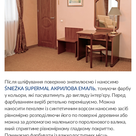
Після шліфування поверхню знепилюємо і наносимо
ŚNIEŻKA SUPERMAL АКРИЛОВА ЕМАЛЬ
, тонуючи фарбу
у кольори, які пасуватимуть до вигляду інтер'єру. Перед
фарбуванням виріб ретельно перемішуємо. Можна
наносити пензлем із синтетичним ворсом наносимо засіб
рівномірно розподіляючи його по поверхні деревини або
можна за допомогою маленького поролонового валика,
який сприятиме рівномірному гладкому покриттю.
Починаємо фарбувати із важкодоступних місць.