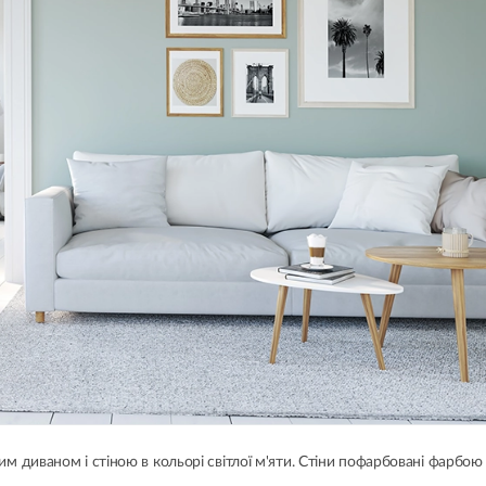
лим диваном і стіною в кольорі світлої м'яти. Стіни пофарбовані фарбо