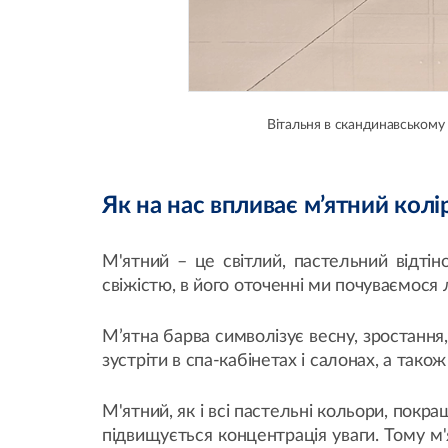
Вітальня в скандинавському 
Як на нас впливає м’ятний колі
М'ятний – це світлий, пастельний відті
свіжістю, в його оточенні ми почуваємося 
М’ятна барва символізує весну, зростання
зустріти в спа-кабінетах і салонах, а також
М'ятний, як і всі пастельні кольори, покр
підвищується концентрація уваги. Тому м'