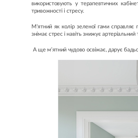
використовують у терапевтичних кабіне
тривожності і стресу.
М'ятний як колір зеленої гами справляє г
знімає стрес і навіть знижує артеріальний
А ще м’ятний чудово освіжає, дарує бадьо