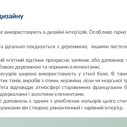
 дизайну
 використовують в дизайні інтер'єрів. Особливо гарно в
ята ідеально поєднується з деревиною, іншими пастель
ний м'ятний відтінок прекрасно замінює або доповнює 
 дубовою деревиною та чорними елементами;
ксесуарів широко використовують у стилі бохо. В таки
тих тонів, виробів з глини, кераміки, лози чи морської т
'ята відповідає атмосфері старовинних французьких б
 дзеркалами і золотими елементами,
в і доповнень є одним з улюблених кольорів цього сти
ерунками він створює романтичний і чарівний інтер’єр.