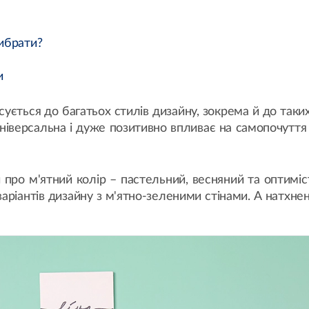
вибрати?
и
сується до багатьох стилів дизайну, зокрема й до таких 
універсальна і дуже позитивно впливає на самопочуття
и про м'ятний колір – пастельний, весняний та оптим
а варіантів дизайну з м'ятно-зеленими стінами. А натхн