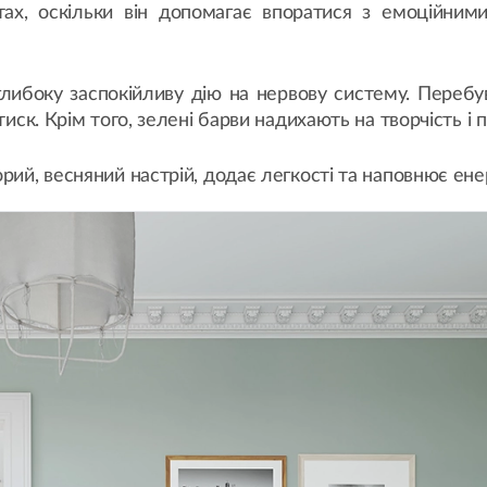
тах, оскільки він допомагає впоратися з емоційним
либоку заспокійливу дію на нервову систему. Перебув
 тиск. Крім того, зелені барви надихають на творчість 
рий, весняний настрій, додає легкості та наповнює ене