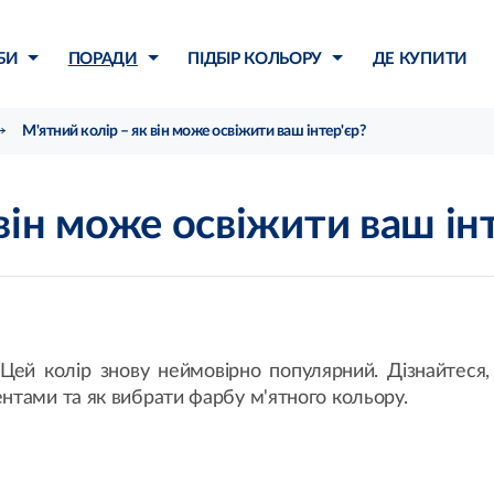
БИ
ПОРАДИ
ПІДБІР КОЛЬОРУ
ДЕ КУПИТИ
М'ятний колір – як він може освіжити ваш інтер'єр?
він може освіжити ваш ін
Цей колір знову неймовірно популярний. Дізнайтеся,
нтами та як вибрати фарбу м'ятного кольору.