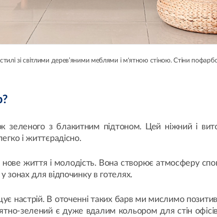
стилі зі світлими дерев’яними меблями і м'ятною стіною. Стіни пофар
р?
нок зеленого з блакитним підтоном. Цей ніжний і вит
легко і життєрадісно.
, нове життя і молодість. Вона створює атмосферу сп
 у зонах для відпочинку в готелях.
ащує настрій. В оточенні таких барв ми мислимо позитив
ятно-зелений є дуже вдалим кольором для стін офісів,