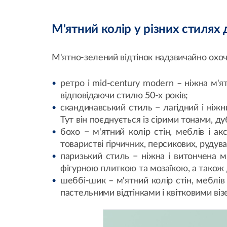
М'ятний колір у різних стилях
М'ятно-зелений відтінок надзвичайно охоче
ретро і mid-century modern – ніжна м'
відповідаючи стилю 50-х років;
скандинавський стиль − лагідний і ніж
Тут він поєднується із сірими тонами,
бохо − м'ятний колір стін, меблів і а
товаристві гірчичних, персикових, рудува
паризький стиль − ніжна і витончена м
фігурною плиткою та мозаїкою, а також
шеббі-шик – м'ятний колір стін, меблі
пастельними відтінками і квітковими віз