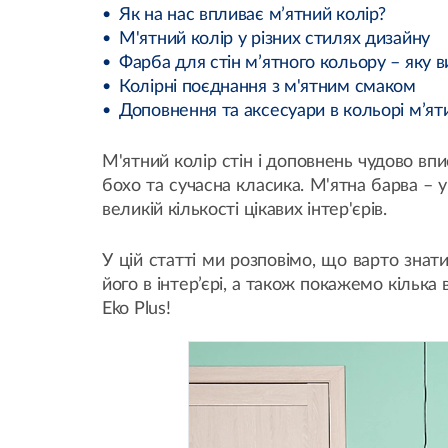
Як на нас впливає м’ятний колір?
М'ятний колір у різних стилях дизайну
Фарба для стін м’ятного кольору – яку 
Колірні поєднання з м'ятним смаком
Доповнення та аксесуари в кольорі м’ят
М'ятний колір стін і доповнень чудово впи
бохо та сучасна класика. М'ятна барва – 
великій кількості цікавих інтер'єрів.
У цій статті ми розповімо, що варто знат
його в інтер’єрі, а також покажемо кільк
Eko Plus
!