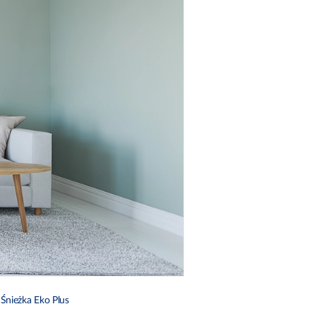
ю
Śnieżka Eko Plus