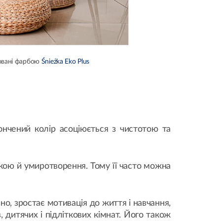
бовані фарбою
Śnieżka Eko Plus
ончений колір асоціюється з чистотою та
окою й умиротворення. Тому її часто можна
но, зростає мотивація до життя і навчання,
 дитячих і підліткових кімнат. Його також