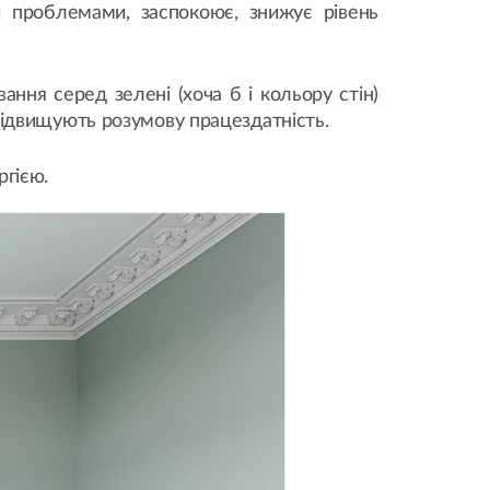
и проблемами, заспокоює, знижує рівень
ання серед зелені (хоча б і кольору стін)
і підвищують розумову працездатність.
ргією.