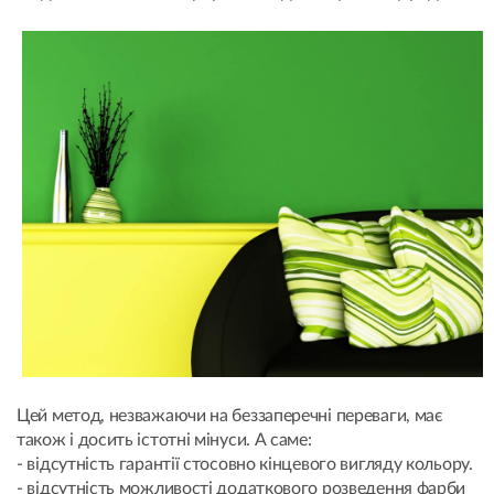
Цей метод, незважаючи на беззаперечні переваги, має
також і досить істотні мінуси. А саме:
- відсутність гарантії стосовно кінцевого вигляду кольору.
- відсутність можливості додаткового розведення фарби