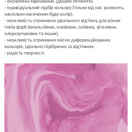
- економічні міркування, (дешеві пігменти).
- індивідуальний підбір кольору (тільки від нас залежить,
наскільки насиченим буде колір).
- можливість отримання ідеального відтінку для різних
типів фарб (емульсійних, клейових, олійних, фталевих,
хлоркаучукових та інших).
- можливість отримання якісно диференційованих
кольорів, ідеально підібраних за відтінком.
- радість творчості.