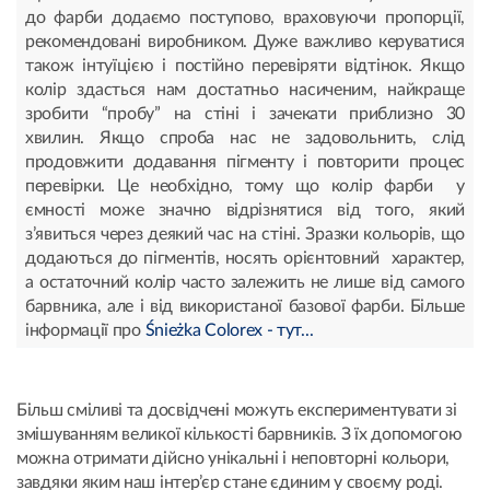
до фарби додаємо поступово, враховуючи пропорції,
рекомендовані виробником. Дуже важливо керуватися
також інтуїцією і постійно перевіряти відтінок. Якщо
колір здасться нам достатньо насиченим, найкраще
зробити “пробу” на стіні і зачекати приблизно 30
хвилин. Якщо спроба нас не задовольнить, слід
продовжити додавання пігменту і повторити процес
перевірки. Це необхідно, тому що колір фарби у
ємності може значно відрізнятися від того, який
з’явиться через деякий час на стіні. Зразки кольорів, що
додаються до пігментів, носять орієнтовний характер,
а остаточний колір часто залежить не лише від самого
барвника, але і від використаної базової фарби. Більше
інформації про
Śnieżka Colorex - тут...
Більш сміливі та досвідчені можуть експериментувати зі
змішуванням великої кількості барвників. З їх допомогою
можна отримати дійсно унікальні і неповторні кольори,
завдяки яким наш інтер’єр стане єдиним у своєму роді.