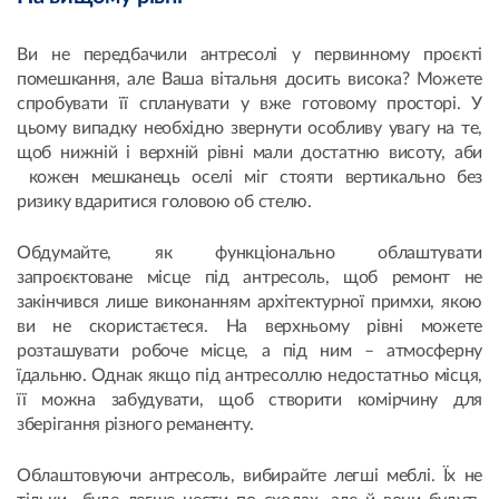
Ви не передбачили антресолі у первинному проєкті
помешкання, але Ваша вітальня досить висока? Можете
спробувати її спланувати у вже готовому просторі. У
цьому випадку необхідно звернути особливу увагу на те,
щоб нижній і верхній рівні мали достатню висоту, аби
кожен мешканець оселі міг стояти вертикально без
ризику вдаритися головою об стелю.
Обдумайте, як функціонально облаштувати
запроєктоване місце під антресоль, щоб ремонт не
закінчився лише виконанням архітектурної примхи, якою
ви не скористаєтеся. На верхньому рівні можете
розташувати робоче місце, а під ним – атмосферну
їдальню. Однак якщо під антресоллю недостатньо місця,
її можна забудувати, щоб створити комірчину для
зберігання різного реманенту.
Облаштовуючи антресоль, вибирайте легші меблі. Їх не