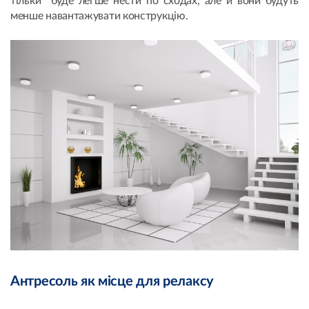
тільки буде легше нести по сходах, але й вони будуть
менше навантажувати конструкцію.
Антресоль як місце для релаксу