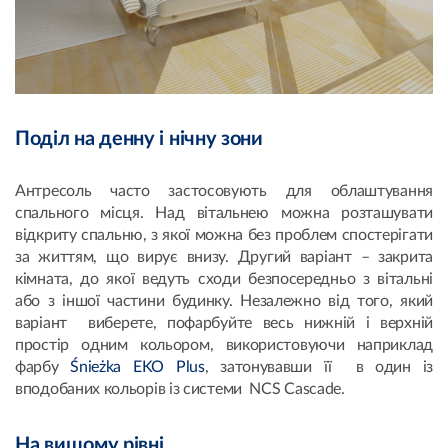
Поділ на денну і нічну зони
Антресоль часто застосовують для облаштування
спального місця. Над вітальнею можна розташувати
відкриту спальню, з якої можна без проблем спостерігати
за життям, що вирує внизу. Другий варіант – закрита
кімната, до якої ведуть сходи безпосередньо з вітальні
або з іншої частини будинку. Незалежно від того, який
варіант виберете, пофарбуйте весь нижній і верхній
простір одним кольором, використовуючи наприклад
фарбу
Śnieżka EKO Plus
, затонувавши її в один із
вподобаних кольорів із системи NCS Cascade.
На вищому рівні