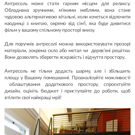
Антресоль може стати гарним місцем для релаксу.
Обладнана зручними, м’якими меблями, вона стане
чудовою альтернативою вітальні, коли хочеться відпочити
наодинці з книгою, окремо від сім’ї, яка буде дивитися
фільм у вашому спільному просторі внизу.
Для поручнів антресолі можна використовувати прозорі
матеріали, зокрема скло або метал чи дерев’яні решітки.
Вони дозволять зберегти яскравість і відчуття простору.
Антресоль не тільки додасть шарму, але і збільшить
площу у Вашому помешканні. Проаналізуйте можливості
облаштування додаткового простору, спроєктуйте
дизайн, оцініть бюджет і приступайте до роботи, щоб
втілити свої найкращі мрії!