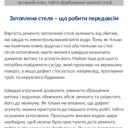
- останній етап, тобто фарбування залитої стелі.
Затоплена стеля – що робити передовсім
Вартість ремонту затопленої стелі залежить від збитків,
які завдасть неконтрольований витік води. Тому, як тільки
ми помітили пляму води на стелі або патьоки на стіні
після затоплення, варто якомога швидше визначити
джерело витоку та усунути його. Найчастіше для цього
потрібно повідомити сусіда, який проживає на верхньому
поверсі, а якщо дефект стосується, наприклад, протікання
труб, то керуючого будинком.
Швидке втручання дозволить уникнути збільшення
витоку, і водночас обмежить обсяг ремонту та скоротить
його до мінімуму. Як тільки ми впевнені, що дефект
усунуто, можна приступати до першого етапу робіт, тобто
осушення затоплення. Просушити змочені водою шари
необхідно, щоб можна було приступити до їх ремонту,