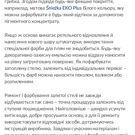
грибка. Згодом підійде будь-яке фінішне покриття,
наприклад, матова
Śnieżka EKO Plus
білого кольору, яку
можна зафарбувати в будь-який відтінок за допомогою
пігментного концентрату.
Якщо ж основа вимагає ретельного відновлення й
нанесення нового шару штукатурки, використання
спеціальної фарби для плям не знадобиться. Будь-яку
декоративно-захисну емульсію можна відразу наносити
на рівну заґрунтовану поверхню. Як пофарбувати
затоплену стелю, залежить від індивідуальних переваг –
більшість фарб можна наносити пензлем, валиком або
розпиленням.
Ремонт і фарбування залитої стелі не завжди
відбуваються так само – точна процедура залежить від
ступеня пошкодження. Найголовніше – швидко усунути
витік води, добре просушити основу, а для її ремонту
використовувати відповідні засоби, дотримуючись
інструкцій виробника. Завдяки сучасним матеріалам і