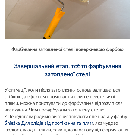
Фарбування затопленої стелі поверхневою фарбою
Завершальний етап, тобто фарбування
затопленої стелі
У ситуації, коли після затоплення основа залишається
стійкою, а ефектом промокання є лише неестетичні
плями, можна приступати до фарбування відразу після
висихання. Чим пофарбувати затоплену стелю
? Передовсім радимо використовувати спеціальну фарбу
Śnieżka Для слідів від протікання та плям
, яка чудово
ізолює складні плями, захищаючи основу від формування