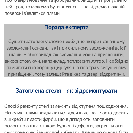
тобто вирівнювання та фарбування. Якщо ми пропустимо
цей крок, то можемо бути впевнені – на відремонтованій
поверхні з’являться плями.
Порада експерта
Сушити затоплену стелю необхідно як при незначному
зволоженні основи, так і при сильному зволоженні всіх її
шарів. В обох випадках висихання можна прискорити,
використовуючи, наприклад, тепловентилятор. Необхідно
пам’ятати про хорошу циркуляцію повітря у висушеному
приміщенні, тому залишайте вікна та двері відкритими.
Затоплена стеля – як відремонтувати
Спосіб ремонту стелі залежить від ступеня пошкодження.
Невеликі плями видаляються досить легко – часто досить
зішкребти пласти фарби, що відпадають, заповнити
ремонтною шпаклівкою будь-які дефекти, заґрунтувати
суху поверхню і знову пофарбувати. Але якщо основа була