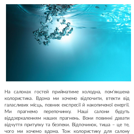
На салонах гостей прийматиме холодна, пом'якшена
колористика. Вдома ми хочемо відпочити, втекти від
галасливих місць, повних експресії й накопиченої енергії.
Ми прагнемо перепочинку. Наші салони будуть
віддзеркаленням наших прагнень. Вони повинні давати
відчуття притулку та безпеки. Відпочинок, тиша – це те,
чого ми хочемо вдома. Тож колористику для салону