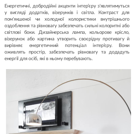
Енергетичні, добродійні акценти інтер’єру з'являтимуться
у вигляді додатків, візерунків і світла. Контраст для
пом'якшеної чи холодної колористики внутрішнього
оздоблення та рівновагу забезпечать сильні колоритні або
світлові боки. Дизайнерська лампа, кольорове крісло,
візерунок або картина утворить своєрідну противагу й
вирівняє енергетичний потенціал інтер’єру. Вони
оживлять простір, забезпечать рівновагу та додадуть
енергії для осіб, які в ньому перебувають.