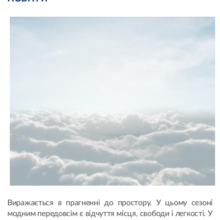
Виражається в прагненні до простору. У цьому сезоні
модним передовсім є відчуття місця, свободи і легкості. У