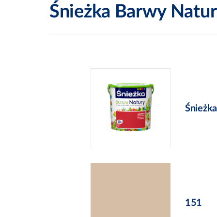
Śnieżka Barwy Natu
Śnieżk
151