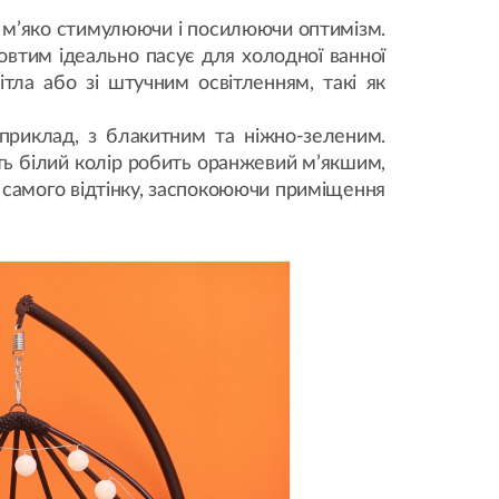
у, м’яко стимулюючи і посилюючи оптимізм.
жовтим ідеально пасує для холодної ванної
ла або зі штучним освітленням, такі як
априклад, з блакитним та ніжно-зеленим.
ть білий колір робить оранжевий м’якшим,
го самого відтінку, заспокоюючи приміщення