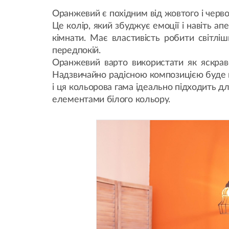
Оранжевий є похідним від жовтого і черво
Це колір, який збуджує емоції і навіть а
кімнати. Має властивість робити світл
передпокій.
Оранжевий варто використати як яскраве
Надзвичайно радісною композицією буде й
і ця кольорова гама ідеально підходить дл
елементами білого кольору.