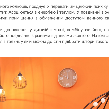
ного кольорів, поєднує їх переваги, зміцнюючи психік
петит. Асоціюється з енергією і теплом. У поєднанні з 
ішими приміщення з обмеженим доступом денного світ
 доповнення у дитячій кімнаті, комбінуючи його, н
ого поєднання з різними відтінками жовтого. Натоміс
я вітальні, у якій можна до стін підібрати штори тако