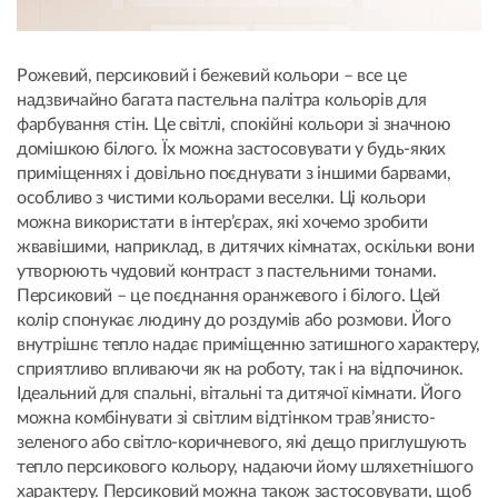
Рожевий, персиковий і бежевий кольори – все це
надзвичайно багата пастельна палітра кольорів для
фарбування стін. Це світлі, спокійні кольори зі значною
домішкою білого. Їх можна застосовувати у будь-яких
приміщеннях і довільно поєднувати з іншими барвами,
особливо з чистими кольорами веселки. Ці кольори
можна використати в інтер’єрах, які хочемо зробити
жвавішими, наприклад, в дитячих кімнатах, оскільки вони
утворюють чудовий контраст з пастельними тонами.
Персиковий – це поєднання оранжевого і білого. Цей
колір спонукає людину до роздумів або розмови. Його
внутрішнє тепло надає приміщенню затишного характеру,
сприятливо впливаючи як на роботу, так і на відпочинок.
Ідеальний для спальні, вітальні та дитячої кімнати. Його
можна комбінувати зі світлим відтінком трав’янисто-
зеленого або світло-коричневого, які дещо приглушують
тепло персикового кольору, надаючи йому шляхетнішого
характеру. Персиковий можна також застосовувати, щоб