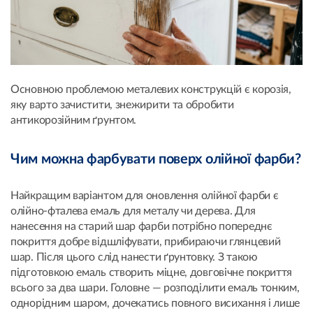
Основною проблемою металевих конструкцій є корозія,
яку варто зачистити, знежирити та обробити
антикорозійним ґрунтом.
Чим можна фарбувати поверх олійної фарби?
Найкращим варіантом для оновлення олійної фарби є
олійно-фталева емаль для металу чи дерева. Для
нанесення на старий шар фарби потрібно попереднє
покриття добре відшліфувати, прибираючи глянцевий
шар. Після цього слід нанести ґрунтовку. З такою
підготовкою емаль створить міцне, довговічне покриття
всього за два шари. Головне — розподілити емаль тонким,
однорідним шаром, дочекатись повного висихання і лише