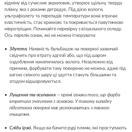
відміну від сучасних акрилових, утворює щільну, тверду
плівку, яка з роками деградує. Під дією вологи,
ультрафіолету та перепадів температури вона втрачає
еластичність, стає крихкою та покривається павутинкою
мікротріщин. Починайте перевірку з візуального огляду.
Ось перелік ознак, які не можна ігнорувати:
Здуття.
Наявність бульбашок на поверхні зазвичай
свідчить про втрату адгезії або, що під шаром
оздоблення накопичилась волога. Незалежно від
причини, фарбувати таку поверхню не можна, адже під
вагою свіжого шару ці здуття стануть більшими та
згодом відшаровуються.
Лущення та осипання
— прямі ознаки того, що фарба
втратила зчеплення з основою. У такому випадку
підготовка поверхні має розпочинатись з повного
очищення.
Сліди іржі.
Якщо ви бачите руді плями, які проступають