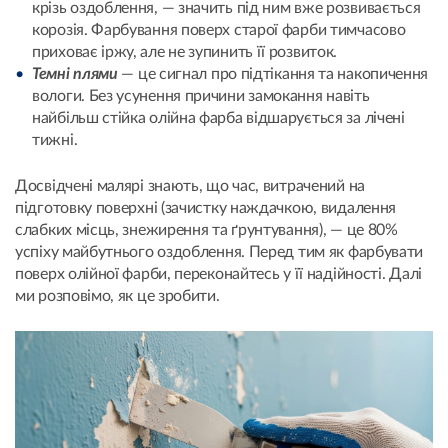
крізь оздоблення, — значить під ним вже розвивається
корозія. Фарбування поверх старої фарби тимчасово
приховає іржу, але не зупинить її розвиток.
Темні плями
— це сигнал про підтікання та накопичення
вологи. Без усунення причини замокання навіть
найбільш стійка олійна фарба відшарується за лічені
тижні.
Досвідчені малярі знають, що час, витрачений на
підготовку поверхні (зачистку наждачкою, видалення
слабких місць, знежирення та ґрунтування), — це 80%
успіху майбутнього оздоблення. Перед тим як фарбувати
поверх олійної фарби, переконайтесь у її надійності. Далі
ми розповімо, як це зробити.