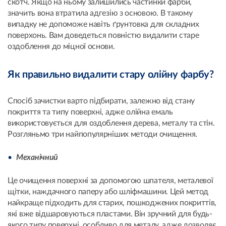
скотч. Якщо на ньому залишились частинки фарби,
значить вона втратила адгезію з основою. В такому
випадку не допоможе навіть ґрунтовка для складних
поверхонь. Вам доведеться повністю видалити старе
оздоблення до міцної основи.
Як правильно видалити стару олійну фарбу?
Спосіб зачистки варто підбирати, залежно від стану
покриття та типу поверхні, адже олійна емаль
використовується для оздоблення дерева, металу та стін.
Розгляньмо три найпопулярніших методи очищення.
Механічний
Це очищення поверхні за допомогою шпателя, металевої
щітки, наждачного паперу або шліфмашини. Цей метод
найкраще підходить для старих, пошкоджених покриттів,
які вже відшаровуються пластами. Він зручний для будь-
якого типу поверхні, особливо для металу, адже дозволяє