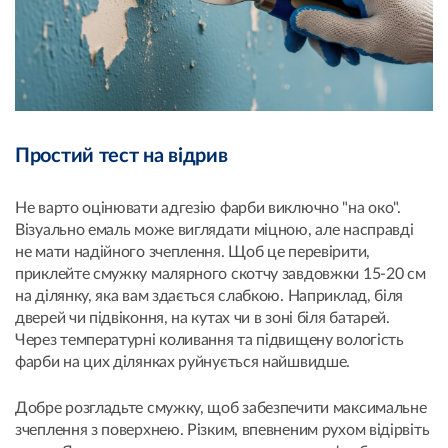
Простий тест на відрив
Не варто оцінювати адгезію фарби виключно "на око".
Візуально емаль може виглядати міцною, але насправді
не мати надійного зчеплення. Щоб це перевірити,
приклейте смужку малярного скотчу завдовжки 15-20 см
на ділянку, яка вам здається слабкою. Наприклад, біля
дверей чи підвіконня, на кутах чи в зоні біля батарей.
Через температурні коливання та підвищену вологість
фарби на цих ділянках руйнується найшвидше.
Добре розгладьте смужку, щоб забезпечити максимальне
зчеплення з поверхнею. Різким, впевненим рухом відірвіть