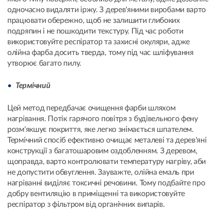
одночасно видаляти іржу. З дерев'яними виробами варто
працювати обережно, щоб не залишити глибоких
подряпин і не пошкодити текстуру. Під час роботи
використовуйте респіратор та захисні окуляри, адже
олійна фарба досить тверда, тому під час шліфування
утворює багато пилу.
Термічний
Цей метод передбачає очищення фарби шляхом
нагрівання. Потік гарячого повітря з будівельного фену
розм'якшує покриття, яке легко знімається шпателем.
Термічний спосіб ефективно очищає металеві та дерев'яні
конструкції з багатошаровим оздобленням. З деревом,
щоправда, варто контролювати температуру нагріву, аби
не допустити обвуглення. Зауважте, олійна емаль при
нагріванні виділяє токсичні речовини. Тому подбайте про
добру вентиляцію в приміщенні та використовуйте
респіратор з фільтром від органічних випарів.