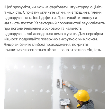
Щоб зрозуміти, чи можна фарбувати штукатурку, оцініть
її міцність. Спочатку огляньте стіни: чи є тріщини, плями,
відшарування та інші дефекти. Простукайте площу на
наявність пустот. Характерний порожнистий звук свідчить
про погане зчеплення з основою та наявність
відшарувань, які доведеться демонтувати. Для перевірки
міцності подряпайте поверхню викруткою чи ключем.
Якщо ви бачите глибокі пошкодження, покриття
кришиться чи сиплеться пісок — воно втратило міцність.