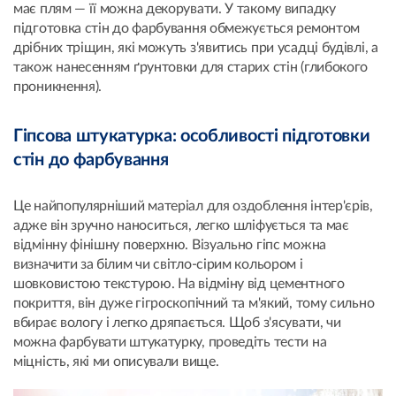
має плям — її можна декорувати. У такому випадку
підготовка стін до фарбування обмежується ремонтом
дрібних тріщин, які можуть з'явитись при усадці будівлі, а
також нанесенням ґрунтовки для старих стін (глибокого
проникнення).
Гіпсова штукатурка: особливості підготовки
стін до фарбування
Це найпопулярніший матеріал для оздоблення інтер'єрів,
адже він зручно наноситься, легко шліфується та має
відмінну фінішну поверхню. Візуально гіпс можна
визначити за білим чи світло-сірим кольором і
шовковистою текстурою. На відміну від цементного
покриття, він дуже гігроскопічний та м'який, тому сильно
вбирає вологу і легко дряпається. Щоб з'ясувати, чи
можна фарбувати штукатурку, проведіть тести на
міцність, які ми описували вище.