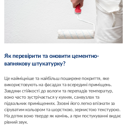
Як перевірити та оновити цементно-
вапнякову штукатурку?
Це найміцніше та найбільш поширене покриття, яке
використовують на фасадах та всередині приміщень.
Завдяки стійкості до вологи та перепадів температур,
воно часто зустрічається у кухнях, санвузлах та
підвальних приміщеннях. Ззовні його легко впізнати за
сіруватим кольором та шорсткою, зернистою текстурою.
На дотик воно тверде як камінь, а при постукуванні видає
рівний звук.