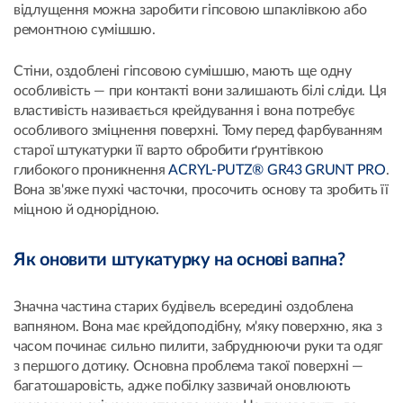
відлущення можна заробити гіпсовою шпаклівкою або
ремонтною сумішшю.
Стіни, оздоблені гіпсовою сумішшю, мають ще одну
особливість — при контакті вони залишають білі сліди. Ця
властивість називається крейдування і вона потребує
особливого зміцнення поверхні. Тому перед фарбуванням
старої штукатурки її варто обробити ґрунтівкою
глибокого проникнення
ACRYL-PUTZ® GR43 GRUNT PRO
.
Вона зв'яже пухкі часточки, просочить основу та зробить її
міцною й однорідною.
Як оновити штукатурку на основі вапна?
Значна частина старих будівель всередині оздоблена
вапняном. Вона має крейдоподібну, м'яку поверхню, яка з
часом починає сильно пилити, забруднюючи руки та одяг
з першого дотику. Основна проблема такої поверхні —
багатошаровість, адже побілку зазвичай оновлюють