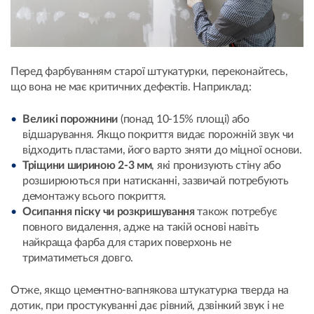
Перед фарбуванням старої штукатурки, переконайтесь,
що вона не має критичних дефектів. Наприклад:
Великі порожнини
(понад 10-15% площі) або
відшарування. Якщо покриття видає порожній звук чи
відходить пластами, його варто зняти до міцної основи.
Тріщини шириною 2-3 мм
, які пронизують стіну або
розширюються при натисканні, зазвичай потребують
демонтажу всього покриття.
Осипання піску
чи розкришування
також потребує
повного видалення, адже на такій основі навіть
найкраща фарба для старих поверхонь не
триматиметься довго.
Отже, якщо цементно-вапнякова штукатурка тверда на
дотик, при простукуванні дає рівний, дзвінкий звук і не