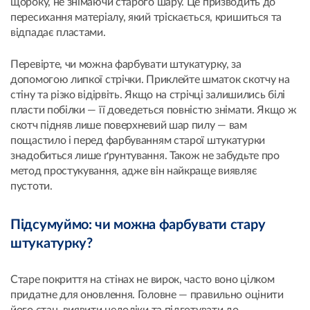
щороку, не знімаючи старого шару. Це призводить до
пересихання матеріалу, який тріскається, кришиться та
відпадає пластами.
Перевірте, чи можна фарбувати штукатурку, за
допомогою липкої стрічки. Приклейте шматок скотчу на
стіну та різко відірвіть. Якщо на стрічці залишились білі
пласти побілки — її доведеться повністю знімати. Якщо ж
скотч підняв лише поверхневий шар пилу — вам
пощастило і перед фарбуванням старої штукатурки
знадобиться лише ґрунтування. Також не забудьте про
метод простукування, адже він найкраще виявляє
пустоти.
Підсумуймо: чи можна фарбувати стару
штукатурку?
Старе покриття на стінах не вирок, часто воно цілком
придатне для оновлення. Головне — правильно оцінити