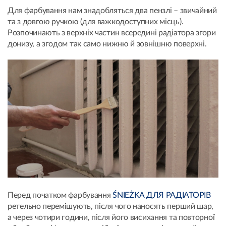
Для фарбування нам знадобляться два пензлі – звичайний
та з довгою ручкою (для важкодоступних місць).
Розпочинають з верхніх частин всередині радіатора згори
донизу, а згодом так само нижню й зовнішню поверхні.
Перед початком фарбування
ŚNIEŻKA ДЛЯ РАДІАТОРІВ
ретельно перемішують, після чого наносять перший шар,
а через чотири години, після його висихання та повторної