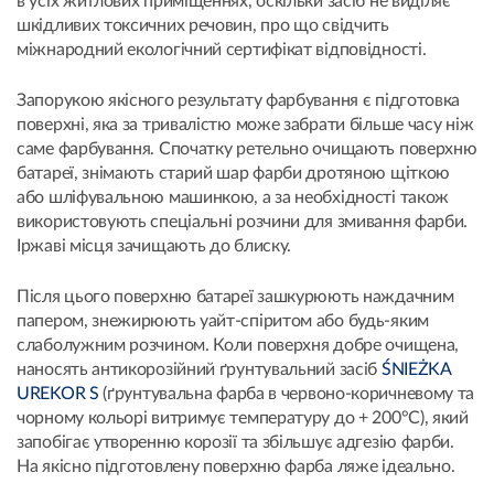
в усіх житлових приміщеннях, оскільки засіб не виділяє
шкідливих токсичних речовин, про що свідчить
міжнародний екологічний сертифікат відповідності.
Запорукою якісного результату фарбування є підготовка
поверхні, яка за тривалістю може забрати більше часу ніж
саме фарбування. Спочатку ретельно очищають поверхню
батареї, знімають старий шар фарби дротяною щіткою
або шліфувальною машинкою, а за необхідності також
використовують спеціальні розчини для змивання фарби.
Іржаві місця зачищають до блиску.
Після цього поверхню батареї зашкурюють наждачним
папером, знежирюють уайт-спіритом або будь-яким
слаболужним розчином. Коли поверхня добре очищена,
наносять антикорозійний ґрунтувальний засіб
ŚNIEŻKA
UREKOR S
(ґрунтувальна фарба в червоно-коричневому та
чорному кольорі витримує температуру до + 200°C), який
запобігає утворенню корозії та збільшує адгезію фарби.
На якісно підготовлену поверхню фарба ляже ідеально.