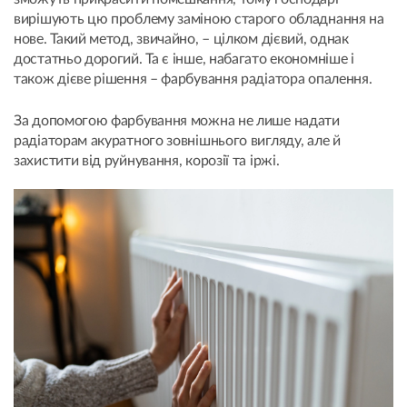
вирішують цю проблему заміною старого обладнання на
нове. Такий метод, звичайно, – цілком дієвий, однак
достатньо дорогий. Та є інше, набагато економніше і
також дієве рішення – фарбування радіатора опалення.
За допомогою фарбування можна не лише надати
радіаторам акуратного зовнішнього вигляду, але й
захистити від руйнування, корозії та іржі.