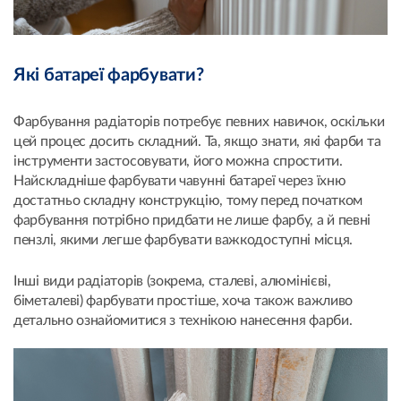
Які батареї фарбувати?
Фарбування радіаторів потребує певних навичок, оскільки
цей процес досить складний. Та, якщо знати, які фарби та
інструменти застосовувати, його можна спростити.
Найскладніше фарбувати чавунні батареї через їхню
достатньо складну конструкцію, тому перед початком
фарбування потрібно придбати не лише фарбу, а й певні
пензлі, якими легше фарбувати важкодоступні місця.
Інші види радіаторів (зокрема, сталеві, алюмінієві,
біметалеві) фарбувати простіше, хоча також важливо
детально ознайомитися з технікою нанесення фарби.