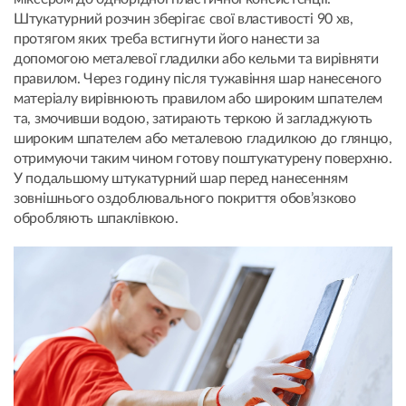
Штукатурний розчин зберігає свої властивості 90 хв,
протягом яких треба встигнути його нанести за
допомогою металевої гладилки або кельми та вирівняти
правилом. Через годину після тужавіння шар нанесеного
матеріалу вирівнюють правилом або широким шпателем
та, змочивши водою, затирають теркою й зaгладжують
широким шпателем або металевою гладилкою до глянцю,
отримуючи таким чином готову поштукатурену поверхню.
У подальшому штукатурний шар перед нанесенням
зовнішнього оздоблювального покриття обов’язково
обробляють шпаклівкою.