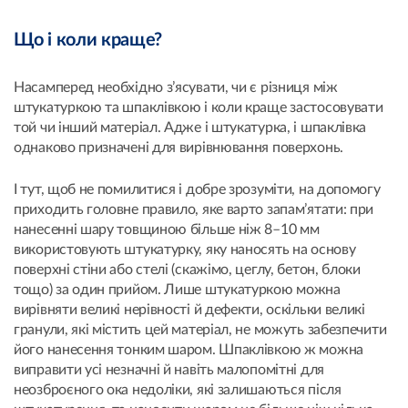
Що і коли краще?
Насамперед необхідно з’ясувати, чи є різниця між
штукатуркою та шпаклівкою і коли краще застосовувати
той чи інший матеріал. Адже і штукатурка, і шпаклівка
однаково призначені для вирівнювання поверхонь.
І тут, щоб не помилитися і добре зрозуміти, на допомогу
приходить головне правило, яке варто запам’ятати: при
нанесенні шару товщиною більше ніж 8–10 мм
використовують штукатурку, яку наносять на основу
поверхні стіни або стелі (скажімо, цеглу, бетон, блоки
тощо) за один прийом. Лише штукатуркою можна
вирівняти великі нерівності й дефекти, оскільки великі
гранули, які містить цей матеріал, не можуть забезпечити
його нанесення тонким шаром. Шпаклівкою ж можна
виправити усі незначні й навіть малопомітні для
неозброєного ока недоліки, які залишаються після