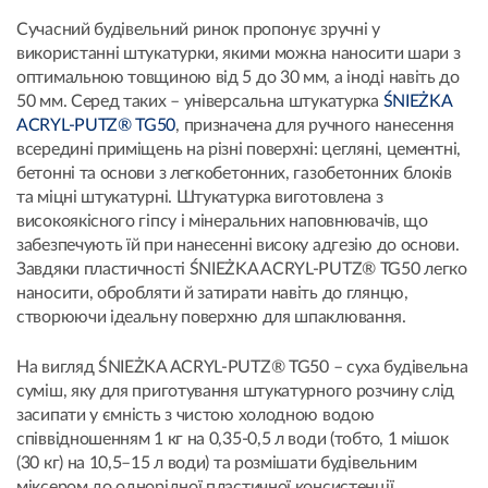
Сучасний будівельний ринок пропонує зручні у
використанні штукатурки, якими можна наносити шари з
оптимальною товщиною від 5 до 30 мм, а іноді навіть до
50 мм. Серед таких – універсальна штукатурка
ŚNIEŻKA
ACRYL-PUTZ® TG50
, призначена для ручного нанесення
всередині приміщень на різні поверхні: цегляні, цементні,
бетонні та основи з легкобетонних, газобетонних блоків
та міцні штукатурні. Штукатурка виготовлена з
високоякісного гіпсу і мінеральних наповнювачів, що
забезпечують їй при нанесенні високу адгезію до основи.
Завдяки пластичності ŚNIEŻKA ACRYL-PUTZ® TG50 легко
наносити, обробляти й затирати навіть до глянцю,
створюючи ідеальну поверхню для шпаклювання.
На вигляд ŚNIEŻKA ACRYL-PUTZ® TG50 – суха будівельна
суміш, яку для приготування штукатурного розчину слід
засипати у ємність з чистою холодною водою
співвідношенням 1 кг на 0,35-0,5 л води (тобто, 1 мішок
(30 кг) на 10,5–15 л води) та розмішати будівельним
міксером до однорідної пластичної консистенції.