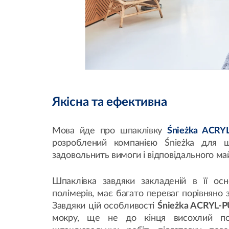
Якісна та ефективна
Мова йде про шпаклівку
Śnieżka ACRY
розроблений компанією Śnieżka для ш
задовольнить вимоги і відповідального май
Шпаклівка завдяки закладеній в її осн
полімерів, має багато переваг порівнян
Завдяки цій особливості
Śnieżka ACRYL-
мокру, ще не до кінця висохлий по