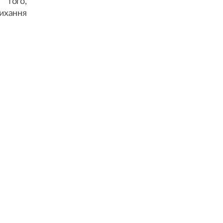
 того,
сихання