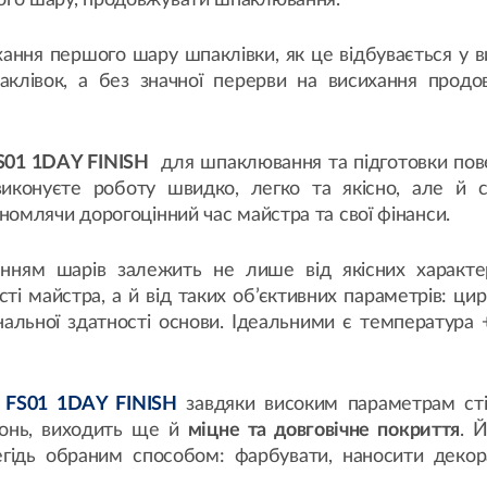
го шару, продовжувати шпаклювання.
хання першого шару шпаклівки, як це відбувається у 
аклівок, а без значної перерви на висихання продо
S01 1DAY FINISH
для шпаклювання та підготовки пов
иконуєте роботу швидко, легко та якісно, але й с
омлячи дорогоцінний час майстра та свої фінанси.
нням шарів залежить не лише від якісних характе
ті майстра, а й від таких об’єктивних параметрів: цир
нальної здатності основи. Ідеальними є температура 
 FS01 1DAY FINISH
завдяки високим параметрам стій
хонь, виходить ще й
міцне та довговічне покриття
. 
гідь обраним способом: фарбувати, наносити декор