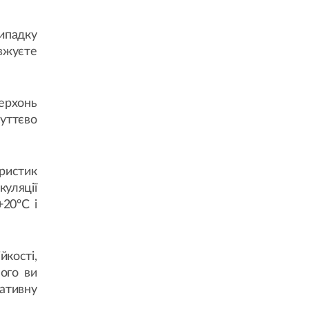
випадку
вжуєте
ерхонь
уттєво
ристик
куляції
+20ºC і
кості,
Його ви
ативну