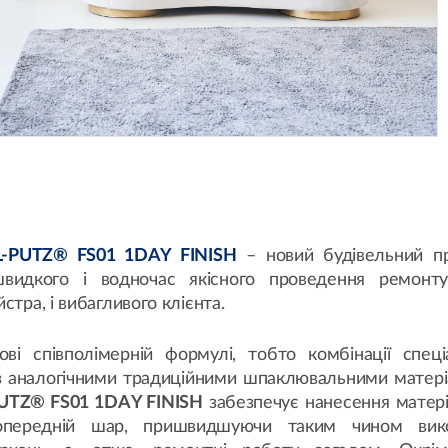
L-PUTZ® FS01 1DAY FINISH
– новий будівельний пр
видкого і водночас якісного проведення ремонту
стра, і вибагливого клієнта.
ові співполімерній формулі, тобто комбінації спеці
о з аналогічними традиційними шпаклювальними матері
PUTZ® FS01 1DAY FINISH
забезпечує нанесення матері
передній шар, пришвидшуючи таким чином вик