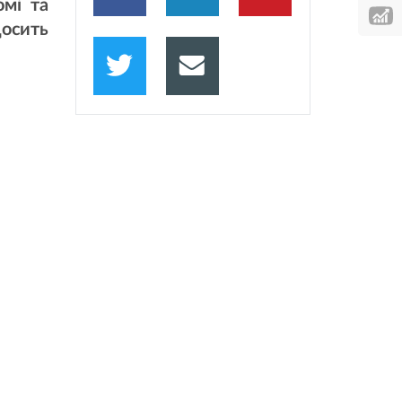
омі та
досить