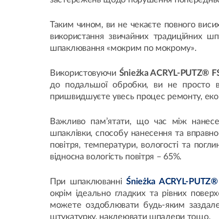
застережень щодо порушення попередньо
Таким чином, ви не чекаєте повного виси
використання звичайних традиційних шп
шпаклювання «мокрим по мокрому».
Використовуючи
Śnieżka ACRYL-PUTZ® F
до подальшої обробки, ви не просто в
пришвидшуєте увесь процес ремонту, екон
Важливо пам’ятати, що час між нанесе
шпаклівки, способу нанесення та вправнос
повітря, температури, вологості та погли
відносна вологість повітря – 65%.
При шпаклюванні
Śnieżka ACRYL-PUTZ®
окрім ідеально гладких та рівних повер
можете оздоблювати будь-яким заздале
штукатурку, наклеювати шпалери тощо.