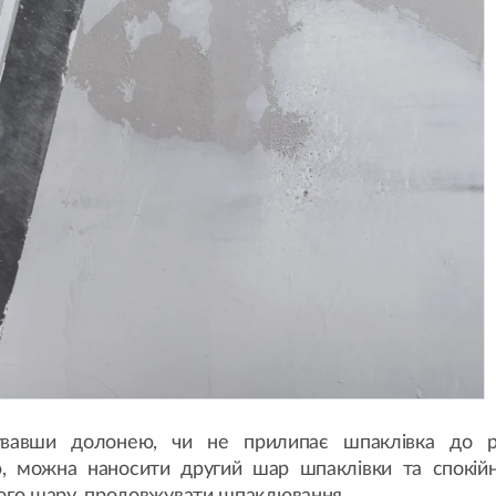
увавши долонею, чи не прилипає шпаклівка до р
, можна наносити другий шар шпаклівки та спокійн