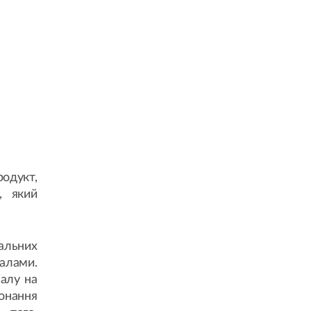
одукт,
, який
альних
алами.
алу на
онання