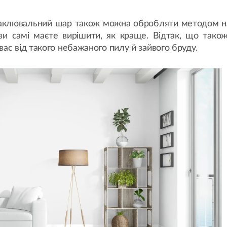
паклювальний шар також можна обробляти методом н
ви самі маєте вирішити, як краще. Відтак, що тако
ас від такого небажаного пилу й зайвого бруду.