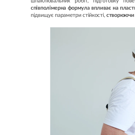
шпаклювальних робіт, підготовку пов
співполімерна формула впливає на пласт
підвищує параметри стійкості,
створюючи 