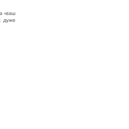
а «ваш
ж дуже