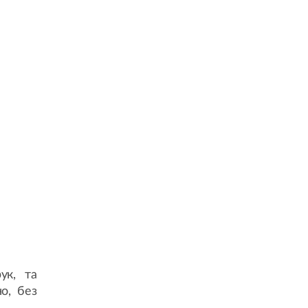
ук, та
о, без