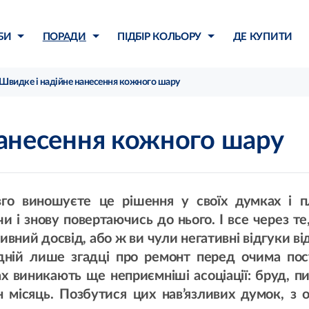
БИ
ПОРАДИ
ПІДБІР КОЛЬОРУ
ДЕ КУПИТИ
Швидке і надійне нанесення кожного шару
нанесення кожного шару
го виношуєте це рішення у своїх думках і п
 і знову повертаючись до нього. І все через те
вний досвід, або ж ви чули негативні відгуки від
одній лише згадці про ремонт перед очима по
х виникають ще неприємніші асоціації: бруд, п
 місяць. Позбутися цих нав’язливих думок, з 