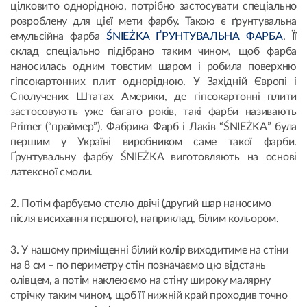
цілковито однорідною, потрібно застосувати спеціально
розроблену для цієї мети фарбу. Такою є ґрунтувальна
емульсійна фарба
ŚNIEŻKA ҐРУНТУВАЛЬНА ФАРБА
. Її
склад спеціально підібрано таким чином, щоб фарба
наносилась одним товстим шаром і робила поверхню
гіпсокартонних плит однорідною. У Західній Європі і
Сполучених Штатах Америки, де гіпсокартонні плити
застосовують уже багато років, такі фарби називають
Primer (“праймер”). Фабрика Фарб і Лаків “ŚNIEŻKA” була
першим у Україні виробником саме такої фарби.
Ґрунтувальну фарбу ŚNIEŻKA виготовляють на основі
латексної смоли.
2. Потім фарбуємо стелю двічі (другий шар наносимо
після висихання першого), наприклад, білим кольором.
3. У нашому приміщенні білий колір виходитиме на стіни
на 8 см – по периметру стін позначаємо цю відстань
олівцем, а потім наклеюємо на стіну широку малярну
стрічку таким чином, щоб її нижній край проходив точно