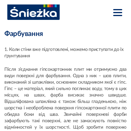
Фарбування
1. Коли стіни вже підготовлені, можемо приступати до їх
ґрунтування
Після з’єднання гіпсокартонних плит ми отримуємо два
види поверхні для фарбування. Одна з них – шов плити,
виконаний зі шпаклівки, основним складником якої є гіпс.
Гіпс – це матеріал, який сильно поглинає воду, тому в цих
місцях, на швах, фарба висихає значно швидше.
Відшліфована шпаклівка є також більш гладенькою, ніж
шорстка і необроблена поверхня гіпсокартонної плити по
обидва боки від шва. Звичайні поверхневі фарби
зафарбують такі поверхні, але не замаскують повністю
відмінностей у їх шорсткості. Щоб зробити поверхню