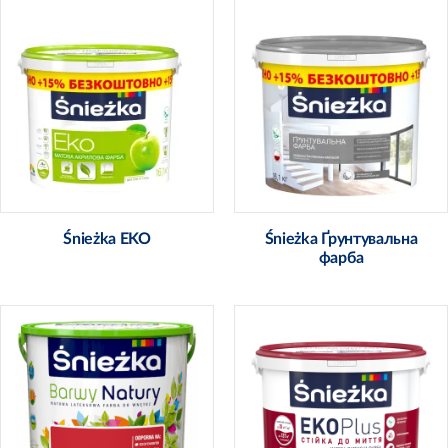
Śnieżka EKO
Śnieżka Ґрунтувальна
фарба