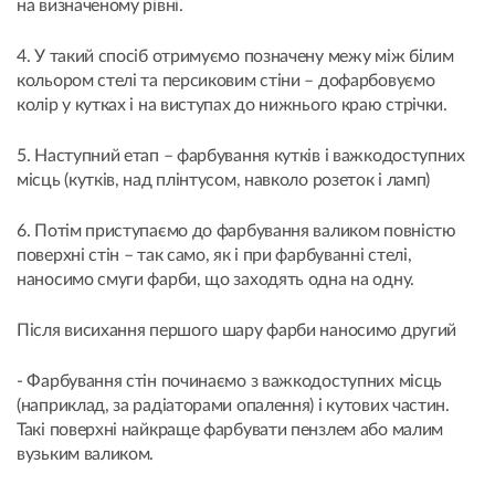
на визначеному рівні.
4. У такий спосіб отримуємо позначену межу між білим
кольором стелі та персиковим стіни – дофарбовуємо
колір у кутках і на виступах до нижнього краю стрічки.
5. Наступний етап – фарбування кутків і важкодоступних
місць (кутків, над плінтусом, навколо розеток і ламп)
6. Потім приступаємо до фарбування валиком повністю
поверхні стін – так само, як і при фарбуванні стелі,
наносимо смуги фарби, що заходять одна на одну.
Після висихання першого шару фарби наносимо другий
- Фарбування стін починаємо з важкодоступних місць
(наприклад, за радіаторами опалення) і кутових частин.
Такі поверхні найкраще фарбувати пензлем або малим
вузьким валиком.